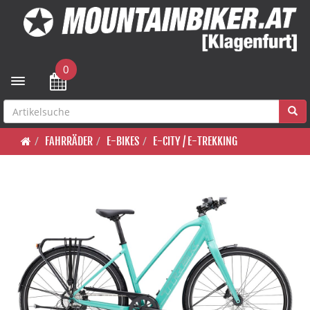
0
Toggle navigation
FAHRRÄDER
E-BIKES
E-CITY / E-TREKKING