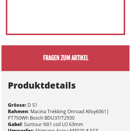
FRAGEN ZUM ARTIKEL
Produktdetails
Grösse:
D 51
Rahmen
: Macina Trekking Onroad Alloy6061|
PT750Wh Bosch BDU37/T2930
Gabel
: Suntour NX1 coil LO 63mm
Umwerfer
: Shimano Acera M3020-8 SGS