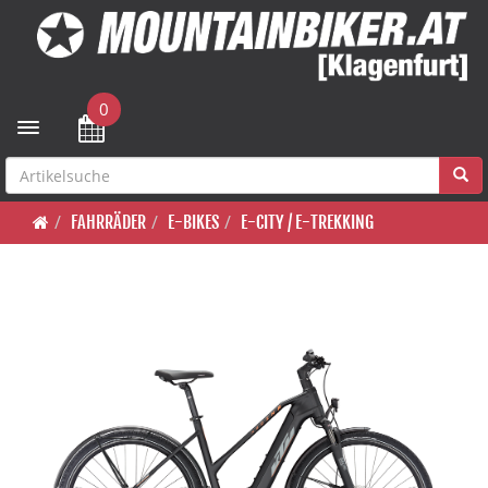
0
Toggle navigation
FAHRRÄDER
E-BIKES
E-CITY / E-TREKKING