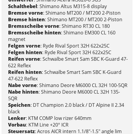
Schalthebel
: Shimano Altus M315-8 display
Bremse vorne
: Shimano MT200 / MT200 2-Piston
Bremse hinten
: Shimano MT200 / MT200 2-Piston
Bremsscheibe vorne
: Shimano RT30 CL 180
Bremsscheibe hinten
: Shimano EM300 CL 160
magnet
Felgen vorne
: Ryde Rival Sport 32H 622x25C
Felgen hinten
: Ryde Rival Sport 32H 622x25C
Reifen vorne
: Schwalbe Smart Sam SBC K-Guard 47-
622 Reflex
Reifen hinten
: Schwalbe Smart Sam SBC K-Guard
47-622 Reflex
Nabe vorne
: Shimano Deore M6000 CL 32H 100-5QR
Nabe hinten
: Shimano Deore M6000 CL 32H 135-
5QR
Speichen
: DT Champion 2.0 black / DT Alpine II 2.34
black
Lenker
: KTM COMP low rizer 640mm
Vorbau
: KTM Line +20° ICR
Steuersatz
: Acros AICR intern 1.1/8"-1.5" angle lim