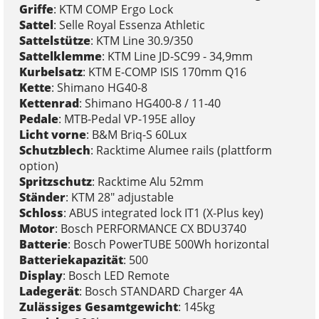
Griffe
: KTM COMP Ergo Lock
Sattel
: Selle Royal Essenza Athletic
Sattelstütze
: KTM Line 30.9/350
Sattelklemme
: KTM Line JD-SC99 - 34,9mm
Kurbelsatz
: KTM E-COMP ISIS 170mm Q16
Kette
: Shimano HG40-8
Kettenrad
: Shimano HG400-8 / 11-40
Pedale
: MTB-Pedal VP-195E alloy
Licht vorne
: B&M Briq-S 60Lux
Schutzblech
: Racktime Alumee rails (plattform
option)
Spritzschutz
: Racktime Alu 52mm
Ständer
: KTM 28" adjustable
Schloss
: ABUS integrated lock IT1 (X-Plus key)
Motor
: Bosch PERFORMANCE CX BDU3740
Batterie
: Bosch PowerTUBE 500Wh horizontal
Batteriekapazität
: 500
Display
: Bosch LED Remote
Ladegerät
: Bosch STANDARD Charger 4A
Zulässiges Gesamtgewicht
: 145kg