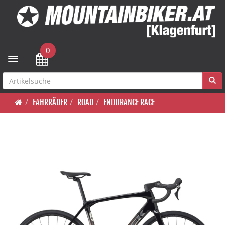
0
Toggle navigation
FAHRRÄDER
ROAD
ENDURANCE RACE