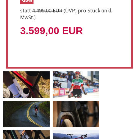
-20%
statt
4.499,00 EUR
(
UVP
) pro Stück (inkl.
MwSt.)
3.599,00 EUR