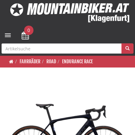
0
Toggle navigation
FAHRRÄDER
ROAD
ENDURANCE RACE