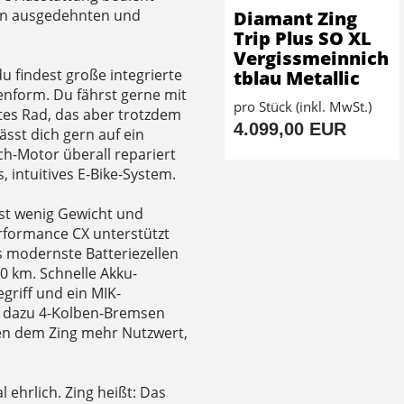
an ausgedehnten und
Diamant Zing
Trip Plus SO XL
Vergissmeinnich
du findest große integrierte
tblau Metallic
enform. Du fährst gerne mit
pro Stück (inkl. MwSt.)
es Rad, das aber trotzdem
4.099,00 EUR
ässt dich gern auf ein
ch-Motor überall repariert
 intuitives E-Bike-System.
hst wenig Gewicht und
rformance CX unterstützt
s modernste Batteriezellen
50 km. Schnelle Akku-
griff und ein MIK-
, dazu 4-Kolben-Bremsen
ben dem Zing mehr Nutzwert,
 ehrlich. Zing heißt: Das