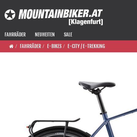
FAHRRÄDER
NEUHEITEN
SALE
FAHRRÄDER
E-BIKES
E-CITY / E-TREKKING