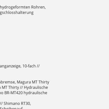
 hydrogeformten Rohren,
ngschlosshalterung
nganzeige, 10-fach //
nbremse, Magura MT Thirty
MT Thirty // Hydraulische
o BR-MT420 hydraulische
/ Shimano RT30,
-Scheibenauf