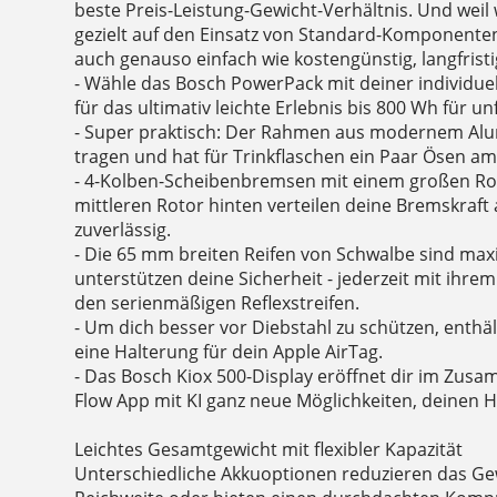
beste Preis-Leistung-Gewicht-Verhältnis. Und weil 
gezielt auf den Einsatz von Standard-Komponenten
auch genauso einfach wie kostengünstig, langfristig
- Wähle das Bosch PowerPack mit deiner individuel
für das ultimativ leichte Erlebnis bis 800 Wh für un
- Super praktisch: Der Rahmen aus modernem Alum
tragen und hat für Trinkflaschen ein Paar Ösen am
- 4-Kolben-Scheibenbremsen mit einem großen Ro
mittleren Rotor hinten verteilen deine Bremskraft 
zuverlässig.
- Die 65 mm breiten Reifen von Schwalbe sind ma
unterstützen deine Sicherheit - jederzeit mit ihre
den serienmäßigen Reflexstreifen.
- Um dich besser vor Diebstahl zu schützen, enth
eine Halterung für dein Apple AirTag.
- Das Bosch Kiox 500-Display eröffnet dir im Zus
Flow App mit KI ganz neue Möglichkeiten, deinen H
Leichtes Gesamtgewicht mit flexibler Kapazität
Unterschiedliche Akkuoptionen reduzieren das Ge