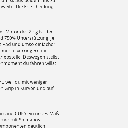
omiss aus beidem. Bis zu
chweite: Die Entscheidung
Der Motor des Zing ist der
d 750% Unterstützung. Je
 Rad und umso einfacher
momente verringern die
iebsteile. Deswegen stellst
rehmoment du fahren willst.
, weil du mit weniger
en Grip in Kurven und auf
 Shimano CUES ein neues Maß
immer mit Shimanos
komponenten deutlich