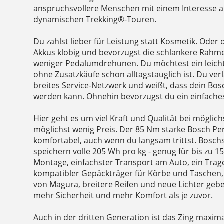
anspruchsvollere Menschen mit einem Interesse 
dynamischen Trekking®-Touren.
Du zahlst lieber für Leistung statt Kosmetik. Oder 
Akkus klobig und bevorzugst die schlankere Rahm
weniger Pedalumdrehunen. Du möchtest ein leicht
ohne Zusatzkäufe schon alltagstauglich ist. Du verl
breites Service-Netzwerk und weißt, dass dein Bos
werden kann. Ohnehin bevorzugst du ein einfaches,
Hier geht es um viel Kraft und Qualität bei möglic
möglichst wenig Preis. Der 85 Nm starke Bosch Pe
komfortabel, auch wenn du langsam trittst. Bosch
speichern volle 205 Wh pro kg - genug für bis zu 1
Montage, einfachster Transport am Auto, ein Trage
kompatibler Gepäckträger für Körbe und Taschen
von Magura, breitere Reifen und neue Lichter ge
mehr Sicherheit und mehr Komfort als je zuvor.
Auch in der dritten Generation ist das Zing maximal