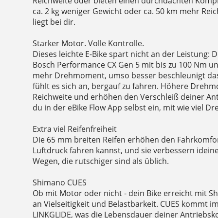
Reichweite oder bieten einen durchdachten Kompr
ca. 2 kg weniger Gewicht oder ca. 50 km mehr Rei
liegt bei dir.
Starker Motor. Volle Kontrolle.
Dieses leichte E-Bike spart nicht an der Leistung: 
Bosch Performance CX Gen 5 mit bis zu 100 Nm un
mehr Drehmoment, umso besser beschleunigt das
fühlt es sich an, bergauf zu fahren. Höhere Dreh
Reichweite und erhöhen den Verschleiß deiner Antr
du in der eBike Flow App selbst ein, mit wie viel D
Extra viel Reifenfreiheit
Die 65 mm breiten Reifen erhöhen den Fahrkomfort
Luftdruck fahren kannst, und sie verbessern idein
Wegen, die rutschiger sind als üblich.
Shimano CUES
Ob mit Motor oder nicht - dein Bike erreicht mit
an Vielseitigkeit und Belastbarkeit. CUES kommt 
LINKGLIDE, was die Lebensdauer deiner Antriebs