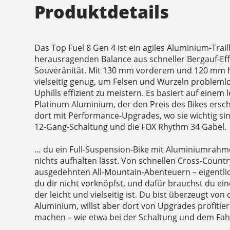
Produktdetails
Das Top Fuel 8 Gen 4 ist ein agiles Aluminium-Trail
herausragenden Balance aus schneller Bergauf-Eff
Souveränität. Mit 130 mm vorderem und 120 mm h
vielseitig genug, um Felsen und Wurzeln problem
Uphills effizient zu meistern. Es basiert auf eine
Platinum Aluminium, der den Preis des Bikes ersc
dort mit Performance-Upgrades, wo sie wichtig si
12-Gang-Schaltung und die FOX Rhythm 34 Gabel.
… du ein Full-Suspension-Bike mit Aluminiumrahme
nichts aufhalten lässt. Von schnellen Cross-Count
ausgedehnten All-Mountain-Abenteuern – eigentlich
du dir nicht vorknöpfst, und dafür brauchst du ei
der leicht und vielseitig ist. Du bist überzeugt von
Aluminium, willst aber dort von Upgrades profitie
machen – wie etwa bei der Schaltung und dem Fa