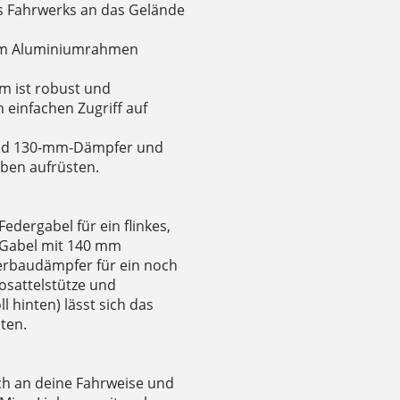
s Fahrwerks an das Gelände
em Aluminiumrahmen
m ist robust und
 einfachen Zugriff auf
 und 130-mm-Dämpfer und
eben aufrüsten.
edergabel für ein flinkes,
r Gabel mit 140 mm
rbaudämpfer für ein noch
riosattelstütze und
l hinten) lässt sich das
ten.
ch an deine Fahrweise und