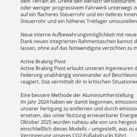
dein Terrain an. Drehe den vierfach verstellbarem
oder weniger progressivem Fahrwerk unterwegs z
auf ein flacheres Steuerrohr und ein tieferes Innen
Steuerrohr und ein höheres Tretlager umzustellen
Neue interne Aufbewahrungsmöglichkeit mit neue
Dank neuen integrierten Rahmentaschen kannst d
lassen, ohne auf das Notwendigste verzichten zu 
Active Braking Pivot
Active Braking Pivot erlaubt unseren Ingenieuren 
Federung unabhängig voneinander auf Beschleuni
reagiert. Das vermittelt dir in kritischen Situatio
Eine bessere Methode der Aluminiumherstellung
Im Jahr 2024 haben wir damit begonnen, emission
unserer Fertigung zu entfernen und durch emiss
ersetzen, das unter Nutzung erneuerbarer Energien
Oktober 2025 wurden nahezu alle von uns hergeste
einschließlich dieses Modells – umgestellt, was zu
Verringerung unseres CO2-Fußabdrucks führt.