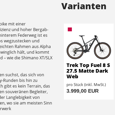
Varianten
bike mit einer
izienz und hoher Bergab-
interem Federweg ist es
los wegzustecken und
m leichten Rahmen aus Alpha
hwinglich hält, und kommt
nd – wie die Shimano XT/SLX
Trek Top Fuel 8 S
27.5 Matte Dark
n suchst, das sich von
Web
ry-Runden bis hin zu
pro Stück (inkl. MwSt.)
 gibt es kein Terrain, das
3.999,00 EUR
nen souveränen Begleiter,
 der Langlebigkeit von
ren, wo sie am meisten Sinn
hrwerk