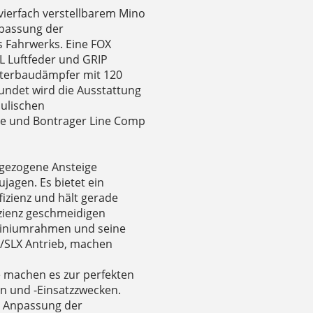
ierfach verstellbarem Mino
npassung der
 Fahrwerks. Eine FOX
L Luftfeder und GRIP
nterbaudämpfer mit 120
ndet wird die Ausstattung
aulischen
ze und Bontrager Line Comp
ggezogene Ansteige
agen. Es bietet ein
izienz und hält gerade
izienz geschmeidigen
uminiumrahmen und seine
/SLX Antrieb, machen
e machen es zur perfekten
rn und -Einsatzzwecken.
ie Anpassung der