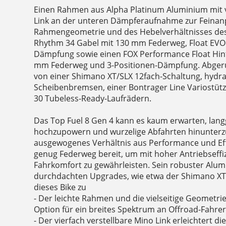
Einen Rahmen aus Alpha Platinum Aluminium mit v
Link an der unteren Dämpferaufnahme zur Feina
Rahmengeometrie und des Hebelverhältnisses des
Rhythm 34 Gabel mit 130 mm Federweg, Float EVO
Dämpfung sowie einen FOX Performance Float Hi
mm Federweg und 3-Positionen-Dämpfung. Abgeru
von einer Shimano XT/SLX 12fach-Schaltung, hydr
Scheibenbremsen, einer Bontrager Line Variostüt
30 Tubeless-Ready-Laufrädern.
Das Top Fuel 8 Gen 4 kann es kaum erwarten, lan
hochzupowern und wurzelige Abfahrten hinunterzuj
ausgewogenes Verhältnis aus Performance und Eff
genug Federweg bereit, um mit hoher Antriebseff
Fahrkomfort zu gewährleisten. Sein robuster Al
durchdachten Upgrades, wie etwa der Shimano XT
dieses Bike zu
- Der leichte Rahmen und die vielseitige Geometri
Option für ein breites Spektrum an Offroad-Fahre
- Der vierfach verstellbare Mino Link erleichtert d