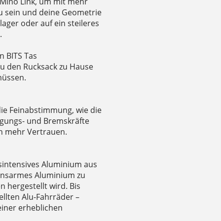
 Mino Link, um mit mehr
u sein und deine Geometrie
lager oder auf ein steileres
.
n BITS Tas
u den Rucksack zu Hause
müssen.
die Feinabstimmung, wie die
gungs- und Bremskräfte
nen mehr Vertrauen.
sintensives Aluminium aus
ionsarmes Aluminium zu
 hergestellt wird. Bis
llten Alu-Fahrräder –
 einer erheblichen