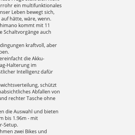
rohr ein multifunktionales
Unser Leben bewegt sich,
t auf hätte, wäre, wenn.
 Shimano kommt mit 11
ge Schaltvorgänge auch
edingungen kraftvoll, aber
ben.
ereinfacht die Akku-
Tag-Halterung im
licher Intelligenz dafür
wichtsverteilung, schützt
absichtliches Abfallen von
 und rechter Tasche ohne
en die Auswahl und bieten
m bis 1.96m - mit
r-Setup.
ahmen zwei Bikes und