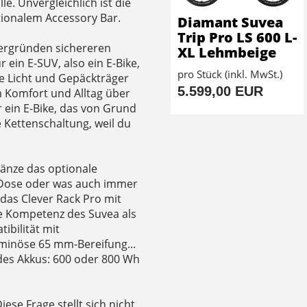
e. Unvergleichlich ist die
tionalem Accessory Bar.
Diamant Suvea
Trip Pro LS 600 L-
tergründen sichereren
XL Lehmbeige
 ein E-SUV, also ein E-Bike,
pro Stück (inkl. MwSt.)
e Licht und Gepäckträger
5.599,00 EUR
m Komfort und Alltag über
 ein E-Bike, das von Grund
e Kettenschaltung, weil du
gänze das optionale
s-Dose oder was auch immer
das Clever Rack Pro mit
die Kompetenz des Suvea als
ibilität mit
minöse 65 mm-Bereifung...
g des Akkus: 600 oder 800 Wh
iese Frage stellt sich nicht