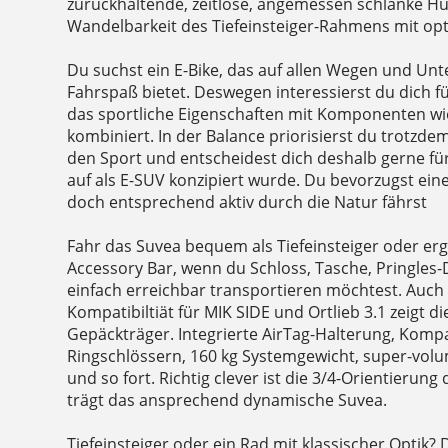
zurückhaltende, zeitlose, angemessen schlanke Hüll
Wandelbarkeit des Tiefeinsteiger-Rahmens mit op
Du suchst ein E-Bike, das auf allen Wegen und Un
Fahrspaß bietet. Deswegen interessierst du dich für
das sportliche Eigenschaften mit Komponenten wi
kombiniert. In der Balance priorisierst du trotzde
den Sport und entscheidest dich deshalb gerne für
auf als E-SUV konzipiert wurde. Du bevorzugst ein
doch entsprechend aktiv durch die Natur fährst
Fahr das Suvea bequem als Tiefeinsteiger oder er
Accessory Bar, wenn du Schloss, Tasche, Pringle
einfach erreichbar transportieren möchtest. Auch 
Kompatibiltiät für MIK SIDE und Ortlieb 3.1 zeigt 
Gepäckträger. Integrierte AirTag-Halterung, Kompat
Ringschlössern, 160 kg Systemgewicht, super-volu
und so fort. Richtig clever ist die 3/4-Orientierun
trägt das ansprechend dynamische Suvea.
Tiefeinsteiger oder ein Rad mit klassischer Optik? D