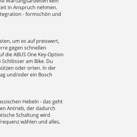
und Wartungsarbeiten kein
 Zeit in Anspruch nehmen.
ntegration - formschön und
ten, um es auf preiswert,
rre gegen schnellen
auf die ABUS One Key-Option
e Schlösser am Bike. Du
hützen oder orten. In der
rtag und/oder ein Bosch
lassischen Hebeln - das geht
nen Antrieb, der dadurch
atische Schaltung wird
frequenz wählen und alles,