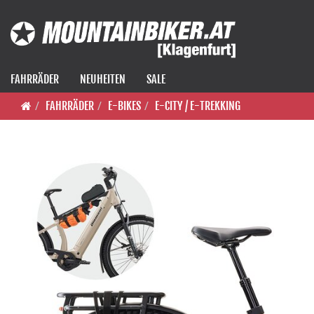
FAHRRÄDER
NEUHEITEN
SALE
FAHRRÄDER
E-BIKES
E-CITY / E-TREKKING