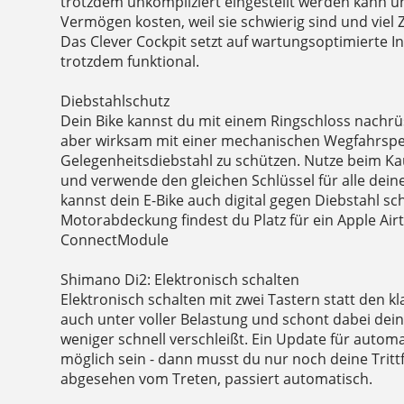
trotzdem unkompliziert eingestellt werden kann 
Vermögen kosten, weil sie schwierig sind und viel
Das Clever Cockpit setzt auf wartungsoptimierte I
trotzdem funktional.
Diebstahlschutz
Dein Bike kannst du mit einem Ringschloss nachrüs
aber wirksam mit einer mechanischen Wegfahrspe
Gelegenheitsdiebstahl zu schützen. Nutze beim K
und verwende den gleichen Schlüssel für alle dein
kannst dein E-Bike auch digital gegen Diebstahl sc
Motorabdeckung findest du Platz für ein Apple Ai
ConnectModule
Shimano Di2: Elektronisch schalten
Elektronisch schalten mit zwei Tastern statt den k
auch unter voller Belastung und schont dabei dei
weniger schnell verschleißt. Ein Update für autom
möglich sein - dann musst du nur noch deine Tritt
abgesehen vom Treten, passiert automatisch.