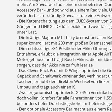
mehr. Am Suvea wird aus einem sinnbefreiten Ober
Accessory Bar - und so wird aus einem Rad viele. 
verändert sich - ständig. Suvea ist die eine Antwor
- Die Kettenschaltung aus dem CUES-System von
Gängen und LINKGLIDE für flexible und zuverlässi
unter Last.
- Die kräftige Magura MT Thirty bremst bei allen B
super kontrolliert mit 203 mm großen Bremsschei
- Die rechtsseitige 3/4-Position der Akku-Öffnung v
Entnahme, erlaubt die Integration einer Apple Air
Motorgehäuse und trägt Bosch Akkus, die mit künst
sorgen, dass der Akku nie zu früh leer se
- Das Clever Rack Pro mit D-Wings optimiert die Ge
Gepäck und Schaltwerk voreinander, verhindert un
Taschen, erlaubt den direkten Wechsel von linker
Umbau und trägt auch einen K
- Zwei ergonomisch optimierte Größen vereinfach
doch vollen Komfort für alle Fahrer:innen von 1.55
besonders tiefer Durchstiegshöhe im Tiefeinsteige
- Der optionale Accessory Bar macht aus einem R