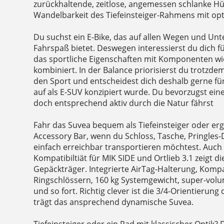
zurückhaltende, zeitlose, angemessen schlanke Hüll
Wandelbarkeit des Tiefeinsteiger-Rahmens mit op
Du suchst ein E-Bike, das auf allen Wegen und Un
Fahrspaß bietet. Deswegen interessierst du dich für
das sportliche Eigenschaften mit Komponenten wi
kombiniert. In der Balance priorisierst du trotzde
den Sport und entscheidest dich deshalb gerne für
auf als E-SUV konzipiert wurde. Du bevorzugst ein
doch entsprechend aktiv durch die Natur fährst
Fahr das Suvea bequem als Tiefeinsteiger oder er
Accessory Bar, wenn du Schloss, Tasche, Pringle
einfach erreichbar transportieren möchtest. Auch 
Kompatibiltiät für MIK SIDE und Ortlieb 3.1 zeigt 
Gepäckträger. Integrierte AirTag-Halterung, Kompat
Ringschlössern, 160 kg Systemgewicht, super-volu
und so fort. Richtig clever ist die 3/4-Orientierun
trägt das ansprechend dynamische Suvea.