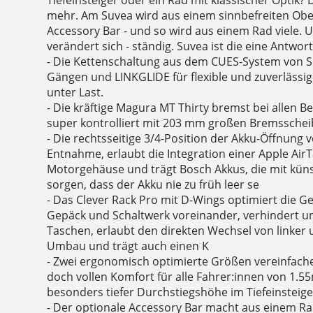
Tiefeinsteiger oder ein Rad mit klassischer Optik? D
mehr. Am Suvea wird aus einem sinnbefreiten Ober
Accessory Bar - und so wird aus einem Rad viele. 
verändert sich - ständig. Suvea ist die eine Antwor
- Die Kettenschaltung aus dem CUES-System von
Gängen und LINKGLIDE für flexible und zuverlässi
unter Last.
- Die kräftige Magura MT Thirty bremst bei allen B
super kontrolliert mit 203 mm großen Bremsschei
- Die rechtsseitige 3/4-Position der Akku-Öffnung v
Entnahme, erlaubt die Integration einer Apple Air
Motorgehäuse und trägt Bosch Akkus, die mit künst
sorgen, dass der Akku nie zu früh leer se
- Das Clever Rack Pro mit D-Wings optimiert die Ge
Gepäck und Schaltwerk voreinander, verhindert un
Taschen, erlaubt den direkten Wechsel von linker
Umbau und trägt auch einen K
- Zwei ergonomisch optimierte Größen vereinfach
doch vollen Komfort für alle Fahrer:innen von 1.55
besonders tiefer Durchstiegshöhe im Tiefeinsteige
- Der optionale Accessory Bar macht aus einem R