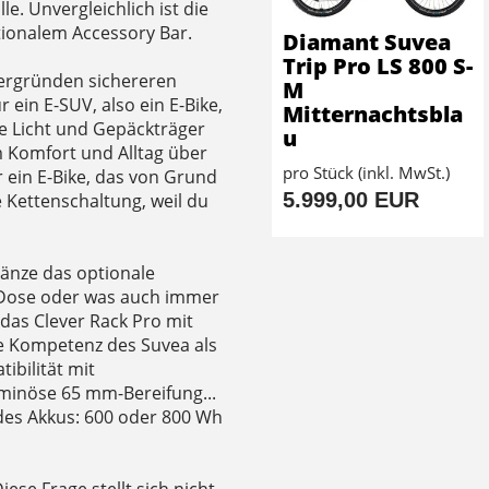
e. Unvergleichlich ist die
tionalem Accessory Bar.
Diamant Suvea
Trip Pro LS 800 S-
tergründen sichereren
M
 ein E-SUV, also ein E-Bike,
Mitternachtsbla
e Licht und Gepäckträger
u
m Komfort und Alltag über
pro Stück (inkl. MwSt.)
 ein E-Bike, das von Grund
5.999,00 EUR
e Kettenschaltung, weil du
gänze das optionale
s-Dose oder was auch immer
das Clever Rack Pro mit
die Kompetenz des Suvea als
ibilität mit
minöse 65 mm-Bereifung...
g des Akkus: 600 oder 800 Wh