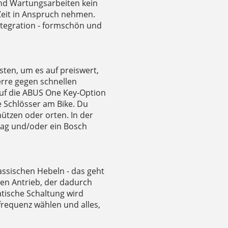
und Wartungsarbeiten kein
 Zeit in Anspruch nehmen.
ntegration - formschön und
ten, um es auf preiswert,
rre gegen schnellen
auf die ABUS One Key-Option
e Schlösser am Bike. Du
hützen oder orten. In der
rtag und/oder ein Bosch
lassischen Hebeln - das geht
nen Antrieb, der dadurch
atische Schaltung wird
frequenz wählen und alles,