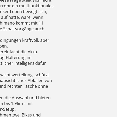
iese Frage stellt sich nicht
rohr ein multifunktionales
Unser Leben bewegt sich,
t auf hätte, wäre, wenn.
 Shimano kommt mit 11
ge Schaltvorgänge auch
edingungen kraftvoll, aber
ben.
ereinfacht die Akku-
Tag-Halterung im
licher Intelligenz dafür
wichtsverteilung, schützt
absichtliches Abfallen von
 und rechter Tasche ohne
en die Auswahl und bieten
m bis 1.96m - mit
r-Setup.
ahmen zwei Bikes und