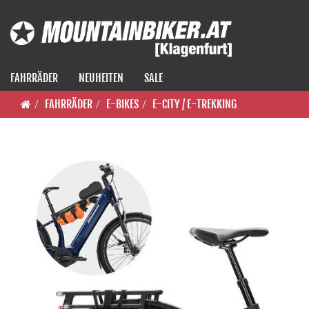
FAHRRÄDER
NEUHEITEN
SALE
FAHRRÄDER
E-BIKES
E-CITY / E-TREKKING