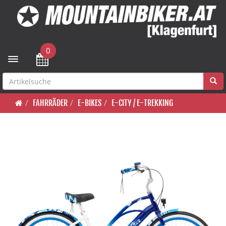
0
Toggle navigation
FAHRRÄDER
E-BIKES
E-CITY / E-TREKKING