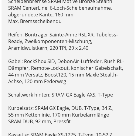
Scheibenbremse SRAM Motive Bronze Stealth
SRAM CenterLine, 6-Loch-Scheibenaufnahme,
abgerundete Kante, 160 mm
Max. Bremsscheibendu
Reifen: Bontrager Sainte-Anne RSL XR, Tubeless-
Ready, Zweikomponenten-Mischung,
Aramidwulstkern, 220 TPI, 29 x 2.40
Gabel: RockShox SID, DebonAir-Luftfeder, Rush RL-
Dämpfer, Remote-Lockout, konischer Gabelschaft,
44 mm Versatz, Boost120, 15 mm Maxle Stealth-
Achse, 120 mm Federweg
Schaltwerk hinten: SRAM GX Eagle AXS, T-Type
Kurbelsatz: SRAM GX Eagle, DUB, T-Type, 34 Z.,
55 mm Kettenlinie, 170 mm Kurbelarmlänge
SRAM DUB, 92 mm, Pressfit
Kassette: SRAM Eagle XS-1275, T-Type, 10-52 Z.,