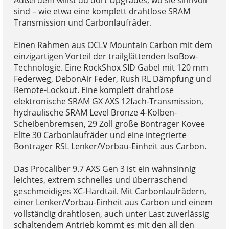
Außerdem willst du dort Upgrades, wo sie sinnvoll
sind – wie etwa eine komplett drahtlose SRAM
Transmission und Carbonlaufräder.
Einen Rahmen aus OCLV Mountain Carbon mit dem
einzigartigen Vorteil der trailglättenden IsoBow-
Technologie. Eine RockShox SID Gabel mit 120 mm
Federweg, DebonAir Feder, Rush RL Dämpfung und
Remote-Lockout. Eine komplett drahtlose
elektronische SRAM GX AXS 12fach-Transmission,
hydraulische SRAM Level Bronze 4-Kolben-
Scheibenbremsen, 29 Zoll große Bontrager Kovee
Elite 30 Carbonlaufräder und eine integrierte
Bontrager RSL Lenker/Vorbau-Einheit aus Carbon.
Das Procaliber 9.7 AXS Gen 3 ist ein wahnsinnig
leichtes, extrem schnelles und überraschend
geschmeidiges XC-Hardtail. Mit Carbonlaufrädern,
einer Lenker/Vorbau-Einheit aus Carbon und einem
vollständig drahtlosen, auch unter Last zuverlässig
schaltendem Antrieb kommt es mit den all den