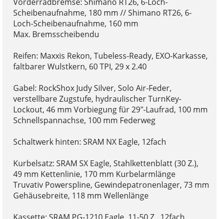
Vorderradbremse: Shimano RT26, 6-Loch-
Scheibenaufnahme, 180 mm // Shimano RT26, 6-
Loch-Scheibenaufnahme, 160 mm
Max. Bremsscheibendu
Reifen: Maxxis Rekon, Tubeless-Ready, EXO-Karkasse,
faltbarer Wulstkern, 60 TPI, 29 x 2.40
Gabel: RockShox Judy Silver, Solo Air-Feder,
verstellbare Zugstufe, hydraulischer TurnKey-
Lockout, 46 mm Vorbiegung für 29"-Laufrad, 100 mm
Schnellspannachse, 100 mm Federweg
Schaltwerk hinten: SRAM NX Eagle, 12fach
Kurbelsatz: SRAM SX Eagle, Stahlkettenblatt (30 Z.),
49 mm Kettenlinie, 170 mm Kurbelarmlänge
Truvativ Powerspline, Gewindepatronenlager, 73 mm
Gehäusebreite, 118 mm Wellenlänge
Kassette: SRAM PG-1210 Eagle, 11-50 Z., 12fach