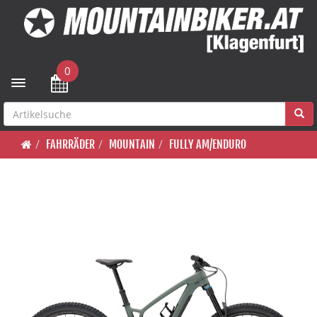
0
Toggle navigation
FAHRRÄDER
MOUNTAIN
FULLY AM/ENDURO