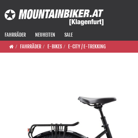
FAHRRÄDER
NEUHEITEN
SALE
FAHRRÄDER
E-BIKES
E-CITY / E-TREKKING