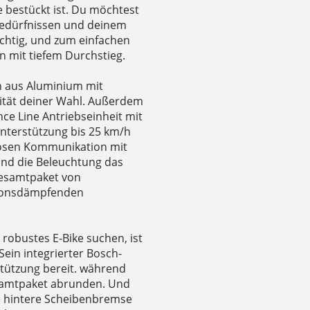
 bestückt ist. Du möchtest
bedürfnissen und deinem
ichtig, und zum einfachen
n mit tiefem Durchstieg.
 aus Aluminium mit
ität deiner Wahl. Außerdem
e Line Antriebseinheit mit
terstützung bis 25 km/h
tlosen Kommunikation mit
nd die Beleuchtung das
Gesamtpaket von
tionsdämpfenden
 robustes E-Bike suchen, ist
Sein integrierter Bosch-
stützung bereit. während
esamtpaket abrunden. Und
gte hintere Scheibenbremse