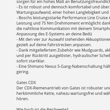
sorgen für ein hohes Maß an Benutzungsfreundlic
- Es ist robust und dennoch komfortabel und über
Wartungsaufwand, einer hohen Langlebigkeit und
- Boschs leistungsstarke Performance Line Cruise 
Leistung und 75 Nm Drehmoment ermöglicht dank
die nahtlose Kommunikation mit deinem Smartpho
Anpassung des E-Systems an deine Bedü
- Mit den vier zur Auswahl stehenden Akkuoptione
gezielt auf deine Fahrstrecken anpassen.
- Dank mitgeliefertem Zubehör wie Mudguards, ak
und per Rücktritt ausgelöster, hydraulischer Sche
sofort startklar.
- Eine Shimano Nexus 5-Gang-Nabenschaltung hä
gering.
Gates CDX
Der CDX-Riemenantrieb von Gates ist robuster und 
herkömmliche Kette, nahezu wartungsfrei und wä
hören.
Wie hoch ist die Reichweite?