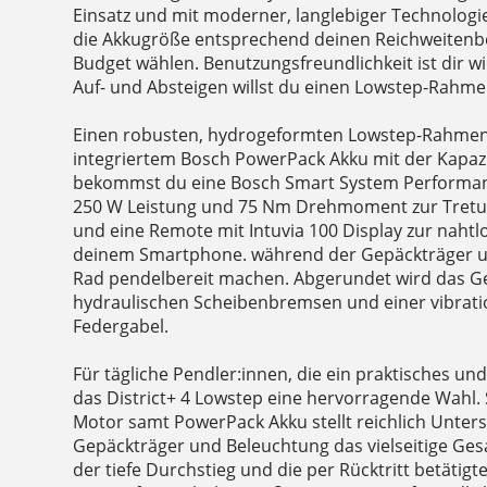
Einsatz und mit moderner, langlebiger Technologie
die Akkugröße entsprechend deinen Reichweiten
Budget wählen. Benutzungsfreundlichkeit ist dir w
Auf- und Absteigen willst du einen Lowstep-Rahme
Einen robusten, hydrogeformten Lowstep-Rahmen
integriertem Bosch PowerPack Akku mit der Kapaz
bekommst du eine Bosch Smart System Performanc
250 W Leistung und 75 Nm Drehmoment zur Tretun
und eine Remote mit Intuvia 100 Display zur nah
deinem Smartphone. während der Gepäckträger u
Rad pendelbereit machen. Abgerundet wird das 
hydraulischen Scheibenbremsen und einer vibra
Federgabel.
Für tägliche Pendler:innen, die ein praktisches und
das District+ 4 Lowstep eine hervorragende Wahl. 
Motor samt PowerPack Akku stellt reichlich Unter
Gepäckträger und Beleuchtung das vielseitige G
der tiefe Durchstieg und die per Rücktritt betäti