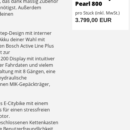
st, das dank massig Zubehör
Pearl 800
benötigst. Außerdem
pro Stück (inkl. MwSt.)
deinen
3.799,00 EUR
ep-Design mit interner
Akku deiner Wahl mit
en Bosch Active Line Plus
t zur
00 Display mit intuitiver
ner Fahrdaten und vielem
ltung mit 8 Gängen, eine
 hydraulische
inen MIK-Gepäckträger,
es E-Citybike mit einem
s für einen stressfreien
otor.
eschlossenen Kettenkasten
 Benutzerfreundlichkeit.