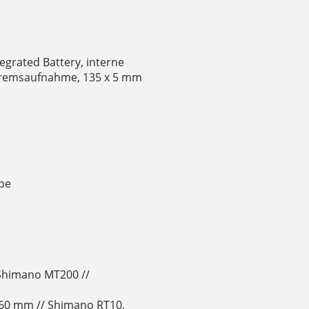
grated Battery, interne
bremsaufnahme, 135 x 5 mm
be
Shimano MT200 //
60 mm // Shimano RT10,