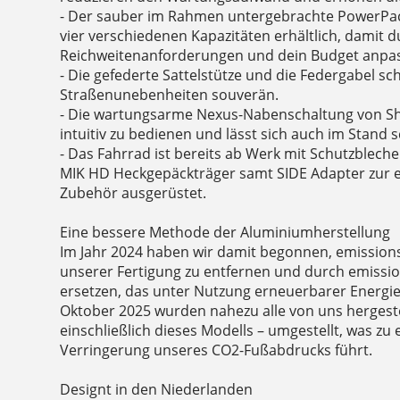
- Der sauber im Rahmen untergebrachte PowerPac
vier verschiedenen Kapazitäten erhältlich, damit d
Reichweitenanforderungen und dein Budget anpas
- Die gefederte Sattelstütze und die Federgabel 
Straßenunebenheiten souverän.
- Die wartungsarme Nexus-Nabenschaltung von Sh
intuitiv zu bedienen und lässt sich auch im Stand s
- Das Fahrrad ist bereits ab Werk mit Schutzblec
MIK HD Heckgepäckträger samt SIDE Adapter zur e
Zubehör ausgerüstet.
Eine bessere Methode der Aluminiumherstellung
Im Jahr 2024 haben wir damit begonnen, emission
unserer Fertigung zu entfernen und durch emiss
ersetzen, das unter Nutzung erneuerbarer Energien
Oktober 2025 wurden nahezu alle von uns hergeste
einschließlich dieses Modells – umgestellt, was zu
Verringerung unseres CO2-Fußabdrucks führt.
Designt in den Niederlanden