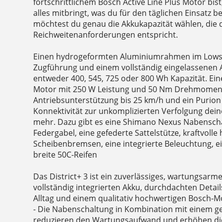
fortschrittlichem Bosch Active Line Plus Motor bi
alles mitbringt, was du für den täglichen Einsatz 
möchtest du genau die Akkukapazität wählen, die 
Reichweitenanforderungen entspricht.
Einen hydrogeformten Aluminiumrahmen im Lowst
Zugführung und einem vollständig eingelassenen 
entweder 400, 545, 725 oder 800 Wh Kapazität. Ein
Motor mit 250 W Leistung und 50 Nm Drehmomen
Antriebsunterstützung bis 25 km/h und ein Purion 2
Konnektivität zur unkomplizierten Verfolgung dei
mehr. Dazu gibt es eine Shimano Nexus Nabenscha
Federgabel, eine gefederte Sattelstütze, kraftvolle
Scheibenbremsen, eine integrierte Beleuchtung, e
breite 50C-Reifen
Das District+ 3 ist ein zuverlässiges, wartungsarm
vollständig integrierten Akku, durchdachten Detail
Alltag und einem qualitativ hochwertigen Bosch-M
- Die Nabenschaltung in Kombination mit einem g
reduzieren den Wartungsaufwand und erhöhen die