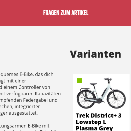
FRAGEN ZUM ARTIKEL
Varianten
bequemes E-Bike, das dich
ugt mit einer
 einem Controller von
mit verfügbaren Kapazitäten
dämpfenden Federgabel und
echen, integrierter
er ausgestattet.
Trek District+ 3
Lowstep L
rtungsarmen E-Bike mit
Plasma Grey