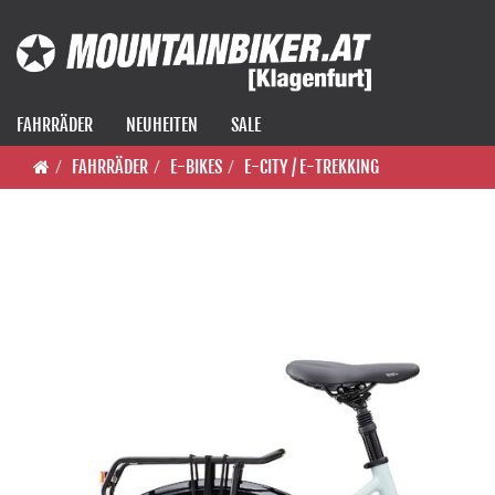
FAHRRÄDER
NEUHEITEN
SALE
FAHRRÄDER
E-BIKES
E-CITY / E-TREKKING