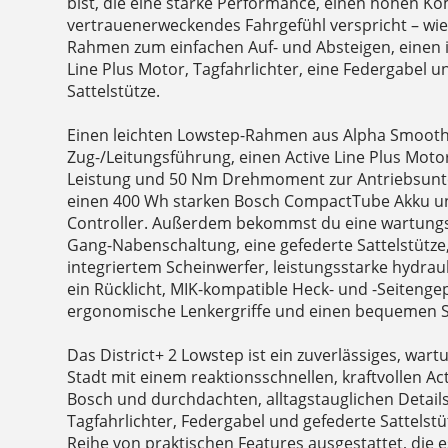
bist, die eine starke Performance, einen hohen Ko
vertrauenerweckendes Fahrgefühl verspricht – wie
Rahmen zum einfachen Auf- und Absteigen, einen 
Line Plus Motor, Tagfahrlichter, eine Federgabel u
Sattelstütze.
Einen leichten Lowstep-Rahmen aus Alpha Smooth
Zug-/Leitungsführung, einen Active Line Plus Mot
Leistung und 50 Nm Drehmoment zur Antriebsunte
einen 400 Wh starken Bosch CompactTube Akku un
Controller. Außerdem bekommst du eine wartung
Gang-Nabenschaltung, eine gefederte Sattelstütze,
integriertem Scheinwerfer, leistungsstarke hydra
ein Rücklicht, MIK-kompatible Heck- und -Seitenge
ergonomische Lenkergriffe und einen bequemen Sa
Das District+ 2 Lowstep ist ein zuverlässiges, wart
Stadt mit einem reaktionsschnellen, kraftvollen Ac
Bosch und durchdachten, alltagstauglichen Detail
Tagfahrlichter, Federgabel und gefederte Sattelstü
Reihe von praktischen Features ausgestattet, die 