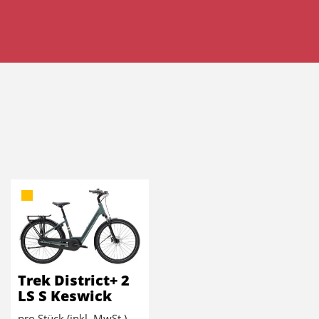
Trek District+ 2
LS S Keswick
pro Stück (inkl. MwSt.)