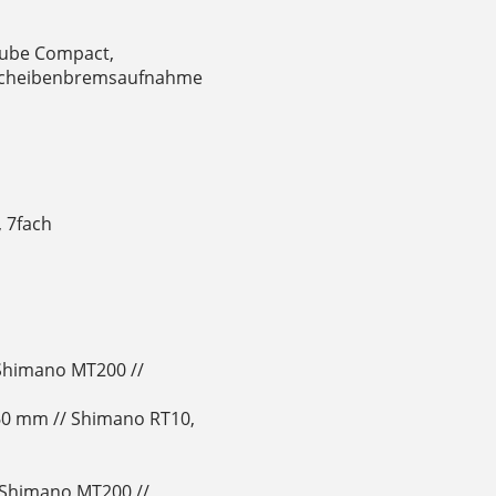
ube Compact,
-Scheibenbremsaufnahme
 7fach
Shimano MT200 //
60 mm // Shimano RT10,
Shimano MT200 //