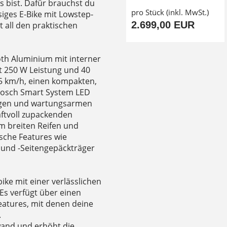
s bist. Dafür brauchst du
pro Stück (inkl. MwSt.)
iges E-Bike mit Lowstep-
2.699,00 EUR
 all den praktischen
th Aluminium mit interner
t 250 W Leistung und 40
5 km/h, einen kompakten,
Bosch Smart System LED
igen und wartungsarmen
ftvoll zupackenden
m breiten Reifen und
sche Features wie
- und -Seitengepäckträger
bike mit einer verlässlichen
Es verfügt über einen
eatures, mit denen deine
.
wand und erhöht die