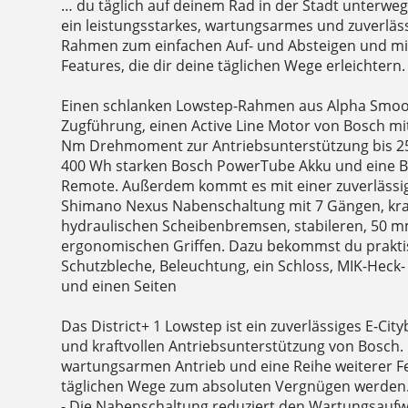
… du täglich auf deinem Rad in der Stadt unterweg
ein leistungsstarkes, wartungsarmes und zuverläss
Rahmen zum einfachen Auf- und Absteigen und mit
Features, die dir deine täglichen Wege erleichtern.
Einen schlanken Lowstep-Rahmen aus Alpha Smoo
Zugführung, einen Active Line Motor von Bosch mi
Nm Drehmoment zur Antriebsunterstützung bis 2
400 Wh starken Bosch PowerTube Akku und eine 
Remote. Außerdem kommt es mit einer zuverläss
Shimano Nexus Nabenschaltung mit 7 Gängen, kra
hydraulischen Scheibenbremsen, stabileren, 50 m
ergonomischen Griffen. Dazu bekommst du prakti
Schutzbleche, Beleuchtung, ein Schloss, MIK-Heck
und einen Seiten
Das District+ 1 Lowstep ist ein zuverlässiges E-City
und kraftvollen Antriebsunterstützung von Bosch. 
wartungsarmen Antrieb und eine Reihe weiterer F
täglichen Wege zum absoluten Vergnügen werden
- Die Nabenschaltung reduziert den Wartungsauf