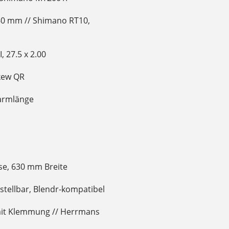
60 mm // Shimano RT10,
 27.5 x 2.00
Skew QR
armlänge
e, 630 mm Breite
tellbar, Blendr-kompatibel
 mit Klemmung // Herrmans