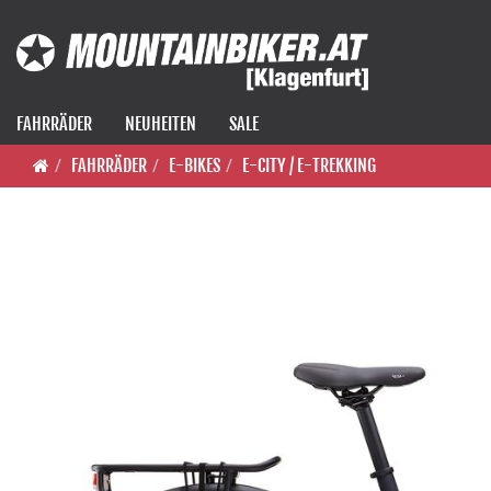
FAHRRÄDER
NEUHEITEN
SALE
FAHRRÄDER
E-BIKES
E-CITY / E-TREKKING