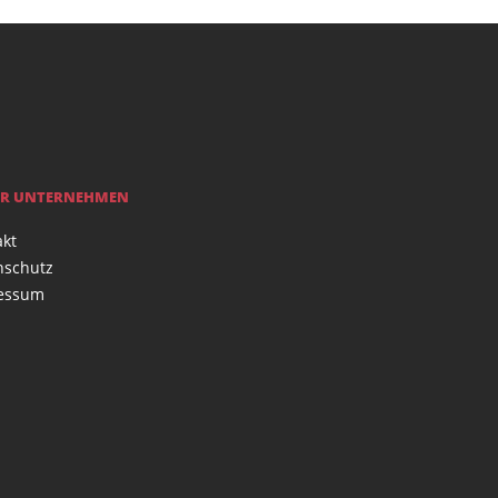
R UNTERNEHMEN
akt
nschutz
essum