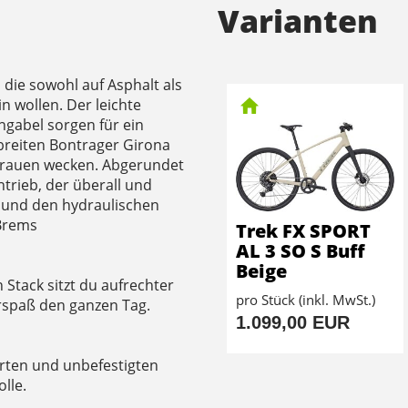
Varianten
e, die sowohl auf Asphalt als
 wollen. Der leichte
gabel sorgen für ein
 breiten Bontrager Girona
ertrauen wecken. Abgerundet
trieb, der überall und
, und den hydraulischen
 Brems
Trek FX SPORT
AL 3 SO S Buff
Beige
Stack sitzt du aufrechter
pro Stück (inkl. MwSt.)
rspaß den ganzen Tag.
1.099,00 EUR
erten und unbefestigten
lle.