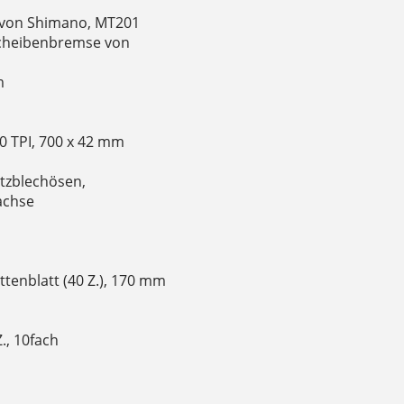
 von Shimano, MT201
Scheibenbremse von
m
0 TPI, 700 x 42 mm
tzblechösen,
achse
tenblatt (40 Z.), 170 mm
., 10fach