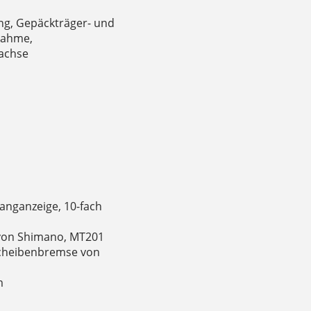
ng, Gepäckträger- und
nahme,
achse
anganzeige, 10-fach
von Shimano, MT201
Scheibenbremse von
m