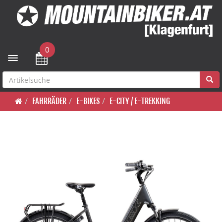
0
Toggle navigation
FAHRRÄDER
E-BIKES
E-CITY / E-TREKKING