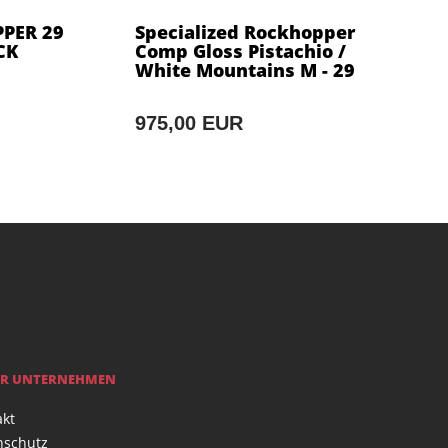
PPER 29
Specialized Rockhopper
CK
Comp Gloss Pistachio /
White Mountains M - 29
975,00 EUR
R UNTERNEHMEN
akt
nschutz