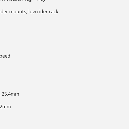
ender mounts, low rider rack
Speed
p, 25.4mm
27.2mm