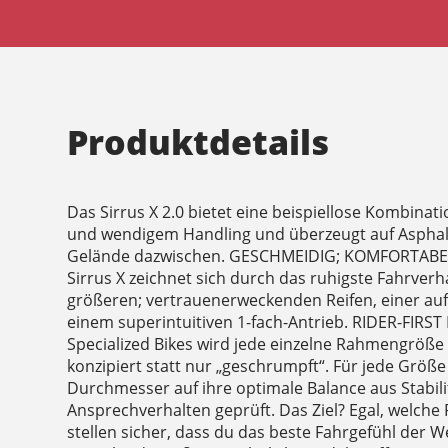
Produktdetails
Das Sirrus X 2.0 bietet eine beispiellose Kombinati
und wendigem Handling und überzeugt auf Asphal
Gelände dazwischen. GESCHMEIDIG; KOMFORTABEL
Sirrus X zeichnet sich durch das ruhigste Fahrverha
größeren; vertrauenerweckenden Reifen, einer au
einem superintuitiven 1-fach-Antrieb. RIDER-FIRS
Specialized Bikes wird jede einzelne Rahmengröße
konzipiert statt nur „geschrumpft“. Für jede Grö
Durchmesser auf ihre optimale Balance aus Stabili
Ansprechverhalten geprüft. Das Ziel? Egal, welche
stellen sicher, dass du das beste Fahrgefühl der We