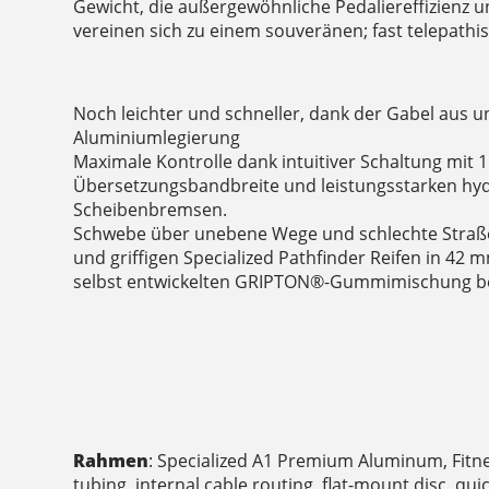
Gewicht, die außergewöhnliche Pedaliereffizienz u
vereinen sich zu einem souveränen; fast telepathi
Noch leichter und schneller, dank der Gabel aus u
Aluminiumlegierung
Maximale Kontrolle dank intuitiver Schaltung mit 
Übersetzungsbandbreite und leistungsstarken hy
Scheibenbremsen.
Schwebe über unebene Wege und schlechte Straße
und griffigen Specialized Pathfinder Reifen in 42 
selbst entwickelten GRIPTON®-Gummimischung b
Rahmen
: Specialized A1 Premium Aluminum, Fitn
tubing, internal cable routing, flat-mount disc, qui