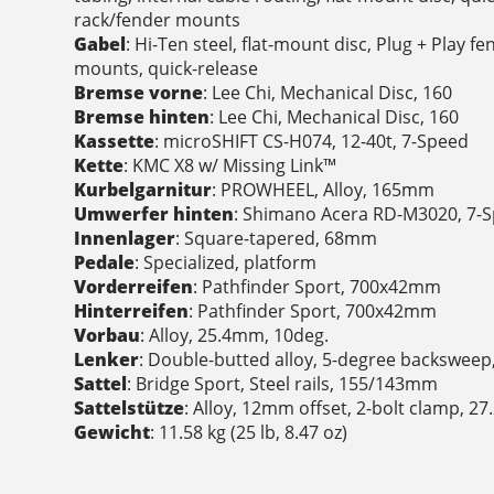
rack/fender mounts
Gabel
: Hi-Ten steel, flat-mount disc, Plug + Play f
mounts, quick-release
Bremse vorne
: Lee Chi, Mechanical Disc, 160
Bremse hinten
: Lee Chi, Mechanical Disc, 160
Kassette
: microSHIFT CS-H074, 12-40t, 7-Speed
Kette
: KMC X8 w/ Missing Link™
Kurbelgarnitur
: PROWHEEL, Alloy, 165mm
Umwerfer hinten
: Shimano Acera RD-M3020, 7-
Innenlager
: Square-tapered, 68mm
Pedale
: Specialized, platform
Vorderreifen
: Pathfinder Sport, 700x42mm
Hinterreifen
: Pathfinder Sport, 700x42mm
Vorbau
: Alloy, 25.4mm, 10deg.
Lenker
: Double-butted alloy, 5-degree backswee
Sattel
: Bridge Sport, Steel rails, 155/143mm
Sattelstütze
: Alloy, 12mm offset, 2-bolt clamp, 
Gewicht
: 11.58 kg (25 lb, 8.47 oz)