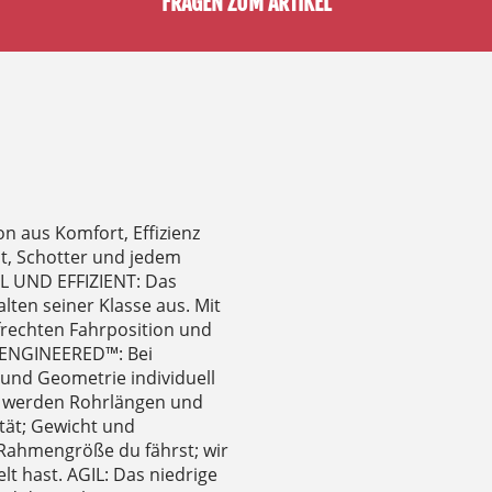
FRAGEN ZUM ARTIKEL
on aus Komfort, Effizienz
t, Schotter und jedem
 UND EFFIZIENT: Das
lten seiner Klasse aus. Mit
frechten Fahrposition und
T ENGINEERED™: Bei
 und Geometrie individuell
ße werden Rohrlängen und
tät; Gewicht und
 Rahmengröße du fährst; wir
lt hast. AGIL: Das niedrige