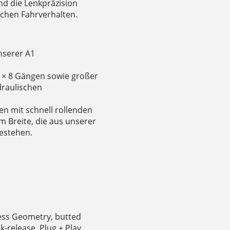
nd die Lenkpräzision
schen Fahrverhalten.
nserer A1
1 × 8 Gängen sowie großer
draulischen
n mit schnell rollenden
mm Breite, die aus unserer
estehen.
ess Geometry, butted
ck-release, Plug + Play