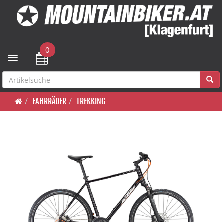
0
Toggle navigation
FAHRRÄDER
TREKKING