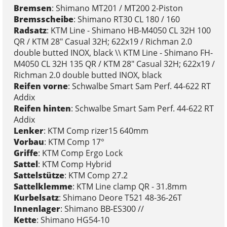
Bremsen
: Shimano MT201 / MT200 2-Piston
Bremsscheibe
: Shimano RT30 CL 180 / 160
Radsatz
: KTM Line - Shimano HB-M4050 CL 32H 100
QR / KTM 28" Casual 32H; 622x19 / Richman 2.0
double butted INOX, black \\ KTM Line - Shimano FH-
M4050 CL 32H 135 QR / KTM 28" Casual 32H; 622x19 /
Richman 2.0 double butted INOX, black
Reifen vorne
: Schwalbe Smart Sam Perf. 44-622 RT
Addix
Reifen hinten
: Schwalbe Smart Sam Perf. 44-622 RT
Addix
Lenker
: KTM Comp rizer15 640mm
Vorbau
: KTM Comp 17°
Griffe
: KTM Comp Ergo Lock
Sattel
: KTM Comp Hybrid
Sattelstütze
: KTM Comp 27.2
Sattelklemme
: KTM Line clamp QR - 31.8mm
Kurbelsatz
: Shimano Deore T521 48-36-26T
Innenlager
: Shimano BB-ES300 //
Kette
: Shimano HG54-10