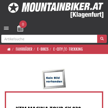
0
Toggle navigation
FAHRRÄDER
E-BIKES
E-CITY / E-TREKKING