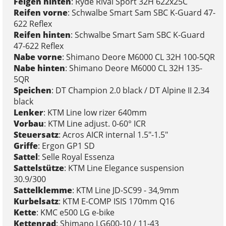
Felgen hinten
: Ryde Rival Sport 32H 622x25C
Reifen vorne
: Schwalbe Smart Sam SBC K-Guard 47-
622 Reflex
Reifen hinten
: Schwalbe Smart Sam SBC K-Guard
47-622 Reflex
Nabe vorne
: Shimano Deore M6000 CL 32H 100-5QR
Nabe hinten
: Shimano Deore M6000 CL 32H 135-
5QR
Speichen
: DT Champion 2.0 black / DT Alpine II 2.34
black
Lenker
: KTM Line low rizer 640mm
Vorbau
: KTM Line adjust. 0-60° ICR
Steuersatz
: Acros AICR internal 1.5"-1.5"
Griffe
: Ergon GP1 SD
Sattel
: Selle Royal Essenza
Sattelstütze
: KTM Line Elegance suspension
30.9/300
Sattelklemme
: KTM Line JD-SC99 - 34,9mm
Kurbelsatz
: KTM E-COMP ISIS 170mm Q16
Kette
: KMC e500 LG e-bike
Kettenrad
: Shimano LG600-10 / 11-43