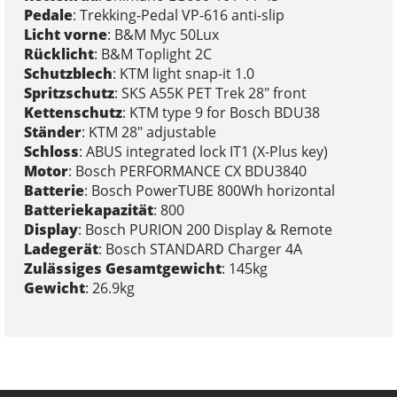
Pedale
: Trekking-Pedal VP-616 anti-slip
Licht vorne
: B&M Myc 50Lux
Rücklicht
: B&M Toplight 2C
Schutzblech
: KTM light snap-it 1.0
Spritzschutz
: SKS A55K PET Trek 28" front
Kettenschutz
: KTM type 9 for Bosch BDU38
Ständer
: KTM 28" adjustable
Schloss
: ABUS integrated lock IT1 (X-Plus key)
Motor
: Bosch PERFORMANCE CX BDU3840
Batterie
: Bosch PowerTUBE 800Wh horizontal
Batteriekapazität
: 800
Display
: Bosch PURION 200 Display & Remote
Ladegerät
: Bosch STANDARD Charger 4A
Zulässiges Gesamtgewicht
: 145kg
Gewicht
: 26.9kg