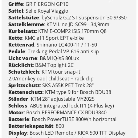
Griffe
: GRIP ERGON GP10
Sattel
: Selle Royal Viaggio
Sattelstütze
: bySchulz G.2 ST suspension 30.9/350
Sattelklemme
: KTM Line JD-SC99 - 34,9mm
Kurbelsatz
: KTM E-COMP2 ISIS 170mm Q8
Kette
: KMC e11 Sport EPT e-bike
Kettenrad
: Shimano LG400-11 / 11-50
Pedale
: Trekking-Pedal VP-616 anti-slip
Licht vorne
: B&M IQ-XS 80Lux
Rücklicht
: B&M Toplight 2C
Schutzblech
: KTM tour snap-it
2.0/monkeyload|childseat + rack clip
Spritzschutz
: SKS A55K PET Trek 28"
Kettenschutz
: KTM type 9 for Bosch BDU38
Ständer
: KTM 28" adjustable MY2025
Schloss
: ABUS integrated lock IT1 (X-Plus key)
Motor
: Bosch PERFORMANCE CX BDU3840
Batterie
: Bosch PowerTUBE 800Wh horizontal
Batteriekapazität
: 800
Display
: Bosch LED Remote / KIOX 500 TFT Display