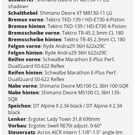
shadow+
Schalthebel
: Shimano Deore XT M8130-11 LG
Bremse vorne
: Tektro TKD-139 / HD-E730 4-Piston
Bremse hinten
: Tektro TKD-139 / HD-E730 4-Piston
Bremsscheibe vorne
: Tektro TR-45 2.3mm CL 180
Bremsscheibe hinten
: Tektro TR-45 2.3mm CL 180
Felgen vorne
: Ryde Andra29 36H 622x29C
Felgen hinten
: Ryde Andra29 36H 622x29C
Reifen vorne
: Schwalbe Marathon E-Plus Perf.
DualGuard 50-622 Reflex
Reifen hinten
: Schwalbe Marathon E-Plus Perf.
DualGuard 50-622 Reflex
Nabe vorne
: Shimano Deore M5100 CL 36H 100-5QR
Nabe hinten
: Shimano Deore M5100 CL 36H 135-
5QR
Speichen
: DT Alpine II 2.34 black / DT Alpine II 2.34
black
Lenker
: Ergotec Lady Town 31,8 690mm
Vorbau
: Ergotec Swell RE70i adjust. 0-60°
Steuersatz
: Acros AICR intern 1.1/8"-1.5" angle lim