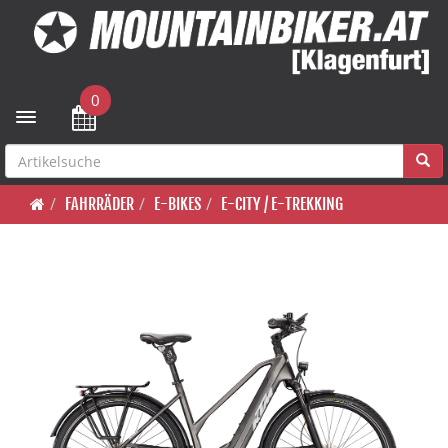
0
Toggle navigation
FAHRRÄDER
E-BIKES
E-CITY / E-TREKKING