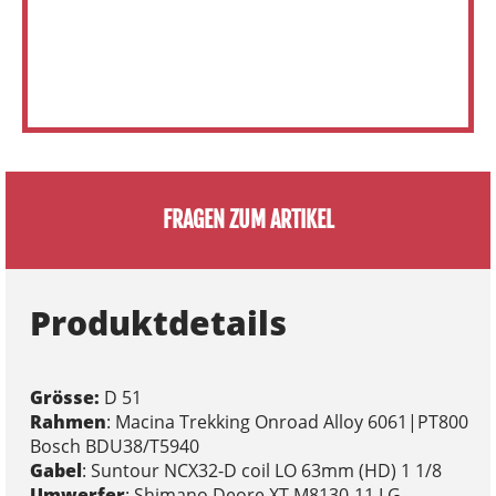
FRAGEN ZUM ARTIKEL
Produktdetails
Grösse:
D 51
Rahmen
: Macina Trekking Onroad Alloy 6061|PT800
Bosch BDU38/T5940
Gabel
: Suntour NCX32-D coil LO 63mm (HD) 1 1/8
Umwerfer
: Shimano Deore XT M8130-11 LG