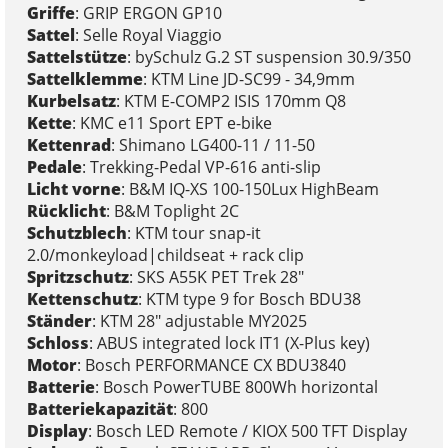
Griffe
: GRIP ERGON GP10
Sattel
: Selle Royal Viaggio
Sattelstütze
: bySchulz G.2 ST suspension 30.9/350
Sattelklemme
: KTM Line JD-SC99 - 34,9mm
Kurbelsatz
: KTM E-COMP2 ISIS 170mm Q8
Kette
: KMC e11 Sport EPT e-bike
Kettenrad
: Shimano LG400-11 / 11-50
Pedale
: Trekking-Pedal VP-616 anti-slip
Licht vorne
: B&M IQ-XS 100-150Lux HighBeam
Rücklicht
: B&M Toplight 2C
Schutzblech
: KTM tour snap-it
2.0/monkeyload|childseat + rack clip
Spritzschutz
: SKS A55K PET Trek 28"
Kettenschutz
: KTM type 9 for Bosch BDU38
Ständer
: KTM 28" adjustable MY2025
Schloss
: ABUS integrated lock IT1 (X-Plus key)
Motor
: Bosch PERFORMANCE CX BDU3840
Batterie
: Bosch PowerTUBE 800Wh horizontal
Batteriekapazität
: 800
Display
: Bosch LED Remote / KIOX 500 TFT Display