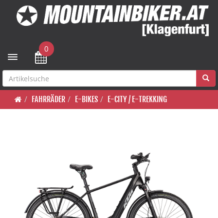
0
Toggle navigation
FAHRRÄDER
E-BIKES
E-CITY / E-TREKKING