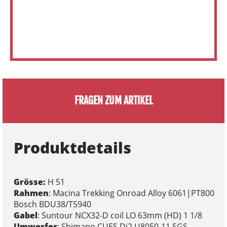
FRAGEN ZUM ARTIKEL
Produktdetails
Grösse:
H 51
Rahmen
: Macina Trekking Onroad Alloy 6061|PT800
Bosch BDU38/T5940
Gabel
: Suntour NCX32-D coil LO 63mm (HD) 1 1/8
Umwerfer
: Shimano CUES Di2 U8050-11 SGS