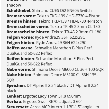
shadow
Schalthebel
: Shimano CUES Di2 EN605 Switch
Bremse vorne
: Tektro TKD-139 / HD-E730 4-Piston
Bremse hinten
: Tektro TKD-139 / HD-E730 4-Piston
Bremsscheibe vorne
: Tektro TR-45 2.3mm CL 180
Bremsscheibe hinten
: Tektro TR-45 2.3mm CL 180
Felgen vorne
: Ryde Andra29 36H 622x29C
Felgen hinten
: Ryde Andra29 36H 622x29C
Reifen vorne
: Schwalbe Marathon E-Plus Perf.
DualGuard 50-622 Reflex
Reifen hinten
: Schwalbe Marathon E-Plus Perf.
DualGuard 50-622 Reflex
Nabe vorne
: Shimano Deore M6000 CL 36H 100-5QR
Nabe hinten
: Shimano Deore M5100 CL 36H 135-
5QR
Speichen
: DT Alpine II 2.34 black / DT Alpine II 2.34
black
Lenker
: Ergotec Lady Town 31,8 690mm
Vorbau
: Ergotec Swell RE70i adjust. 0-60°
Steuersatz
: Acros AICR intern 1.1/8"-1.5" angle lim