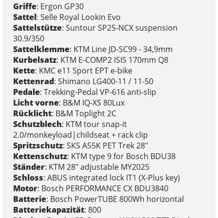
Griffe
: Ergon GP30
Sattel
: Selle Royal Lookin Evo
Sattelstütze
: Suntour SP25-NCX suspension
30.9/350
Sattelklemme
: KTM Line JD-SC99 - 34,9mm
Kurbelsatz
: KTM E-COMP2 ISIS 170mm Q8
Kette
: KMC e11 Sport EPT e-bike
Kettenrad
: Shimano LG400-11 / 11-50
Pedale
: Trekking-Pedal VP-616 anti-slip
Licht vorne
: B&M IQ-XS 80Lux
Rücklicht
: B&M Toplight 2C
Schutzblech
: KTM tour snap-it
2.0/monkeyload|childseat + rack clip
Spritzschutz
: SKS A55K PET Trek 28"
Kettenschutz
: KTM type 9 for Bosch BDU38
Ständer
: KTM 28" adjustable MY2025
Schloss
: ABUS integrated lock IT1 (X-Plus key)
Motor
: Bosch PERFORMANCE CX BDU3840
Batterie
: Bosch PowerTUBE 800Wh horizontal
Batteriekapazität
: 800