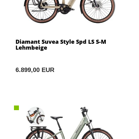
Diamant Suvea Style Spd LS S-M
Lehmbeige
6.899,00 EUR