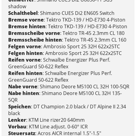
shadow
Schalthebel
: Shimano CUES Di2 EN605 Switch
Bremse vorne
: Tektro TKD-139 / HD-E730 4-Piston
Bremse hinten
: Tektro TKD-139 / HD-E730 4-Piston
Bremsscheibe vorne
: Tektro TR-45 2.3mm CL 180
Bremsscheibe hinten
: Tektro TR-45 2.3mm CL 160
Felgen vorne
: Ambrosio Sport 25 32H 622x25TC
Felgen hinten
: Ambrosio Sport 25 32H 622x25TC
Reifen vorne
: Schwalbe Energizer Plus Perf.
GreenGuard 50-622 Reflex
Reifen hinten
: Schwalbe Energizer Plus Perf.
GreenGuard 50-622 Reflex
Nabe vorne
: Shimano Deore M5100 CL 32H 100-5QR
Nabe hinten
: Shimano Deore M5100 CL 32H 135-
5QR
Speichen
: DT Champion 2.0 black / DT Alpine II 2.34
black
Lenker
: KTM Line rizer20 640mm
Vorbau
: KTM Line adjust. 0-60° ICR
Steuersatz
: Acros AICR internal 1.5"-1.5"