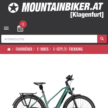
0
Toggle navigation
FAHRRÄDER
E-BIKES
E-CITY / E-TREKKING