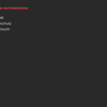
R UNTERNEHMEN
akt
nschutz
essum