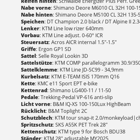
Reifen hinten
: Schwalbe Energizer Plus Perf. Gr
Nabe vorne
: Shimano Deore M6010 CL 32H 100-1
Nabe hinten
: Shimano Deore M5100 CL 32H 135-
Speichen
: DT Champion 2.0 black / DT Alpine II 2.3
Lenker
: KTM Line low rizer 640mm
Vorbau
: KTM Line adjust. 0-60° ICR
Steuersatz
: Acros AICR internal 1.5"-1.5"
Griffe
: Ergon GP1 SD
Sattel
: Selle Royal Lookin 3D
Sattelstütze
: KTM COMP parallelogramm 30.9/35
Sattelklemme
: KTM Line JD-SC99 - 34,9mm
Kurbelsatz
: KTM E-TEAM ISIS 170mm Q16
Kette
: KMC e11 Sport EPT e-bike
Kettenrad
: Shimano LG400-11 / 11-50
Pedale
: Trekking-Pedal VP-616 anti-slip
Licht vorne
: B&M IQ-XS 100-150Lux HighBeam
Rücklicht
: B&M Toplight 2C
Schutzblech
: KTM tour snap-it 2.0/monkeyload|chi
Spritzschutz
: SKS A55K PET Trek 28"
Kettenschutz
: KTM type 9 for Bosch BDU38
Ständer
: KTM 28" adjustable MY2025