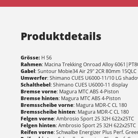
Produktdetails
Grösse:
H 56
Rahmen
: Macina Trekking Onroad Alloy 6061|PT
Gabel
: Suntour Mobie34 Air 29" 2CR 80mm 15QLC
Umwerfer
: Shimano CUES U6000-11/10 LG shad
Schalthebel
: Shimano CUES U6000-11 display
Bremse vorne
: Magura MTC ABS 4-Piston
Bremse hinten
: Magura MTC ABS 4-Piston
Bremsscheibe vorne
: Magura MDR-C CL 180
Bremsscheibe hinten
: Magura MDR-C CL 180
Felgen vorne
: Ambrosio Sport 25 32H 622x25TC
Felgen hinten
: Ambrosio Sport 25 32H 622x25TC
Reifen vorne
: Schwalbe Energizer Plus Perf. Gre