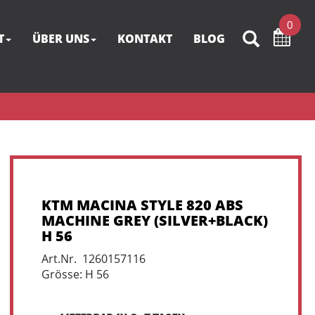
0
T
ÜBER UNS
KONTAKT
BLOG
KTM MACINA STYLE 820 ABS
MACHINE GREY (SILVER+BLACK)
H 56
Art.Nr. 1260157116
Grösse: H 56