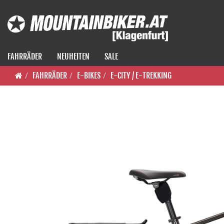
FAHRRÄDER
NEUHEITEN
SALE
FAHRRÄDER
E-BIKES
E-CITY / E-TREKKING