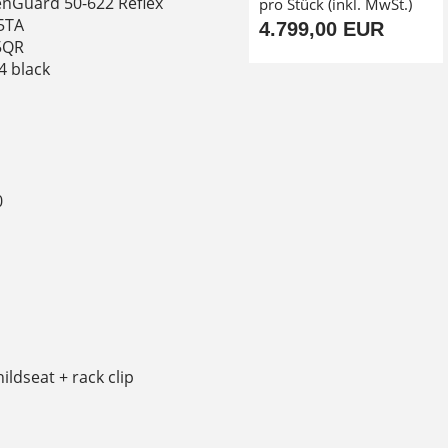
eenGuard 50-622 Reflex
pro Stück (inkl. MwSt.)
5TA
4.799,00 EUR
5QR
4 black
0
ldseat + rack clip