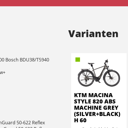
Varianten
800 Bosch BDU38/T5940
ow+
KTM MACINA
STYLE 820 ABS
MACHINE GREY
(SILVER+BLACK)
H 60
enGuard 50-622 Reflex