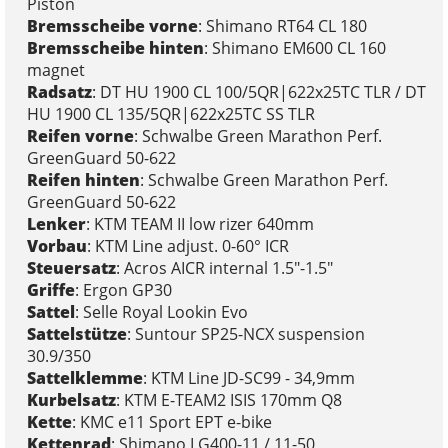
Piston
Bremsscheibe vorne
: Shimano RT64 CL 180
Bremsscheibe hinten
: Shimano EM600 CL 160
magnet
Radsatz
: DT HU 1900 CL 100/5QR|622x25TC TLR / DT
HU 1900 CL 135/5QR|622x25TC SS TLR
Reifen vorne
: Schwalbe Green Marathon Perf.
GreenGuard 50-622
Reifen hinten
: Schwalbe Green Marathon Perf.
GreenGuard 50-622
Lenker
: KTM TEAM II low rizer 640mm
Vorbau
: KTM Line adjust. 0-60° ICR
Steuersatz
: Acros AICR internal 1.5"-1.5"
Griffe
: Ergon GP30
Sattel
: Selle Royal Lookin Evo
Sattelstütze
: Suntour SP25-NCX suspension
30.9/350
Sattelklemme
: KTM Line JD-SC99 - 34,9mm
Kurbelsatz
: KTM E-TEAM2 ISIS 170mm Q8
Kette
: KMC e11 Sport EPT e-bike
Kettenrad
: Shimano LG400-11 / 11-50