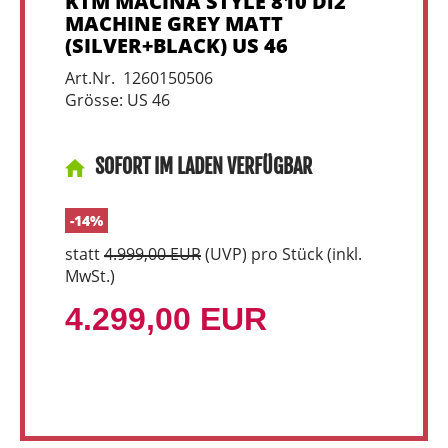
KTM MACINA STYLE 810 Di2
MACHINE GREY MATT
(SILVER+BLACK) US 46
Art.Nr. 1260150506
Grösse: US 46
SOFORT IM LADEN VERFÜGBAR
-14%
statt
4.999,00 EUR
(
UVP
) pro Stück (inkl.
MwSt.)
4.299,00 EUR