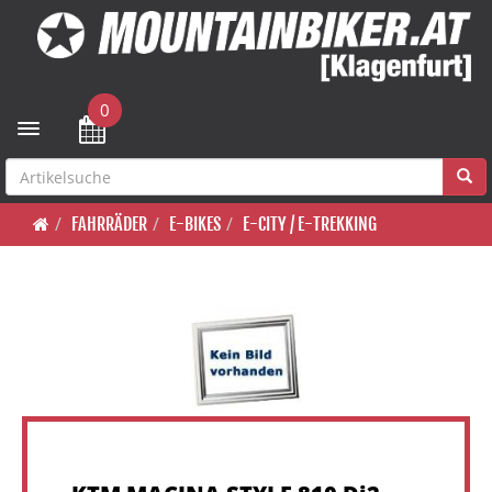
0
Toggle navigation
FAHRRÄDER
E-BIKES
E-CITY / E-TREKKING