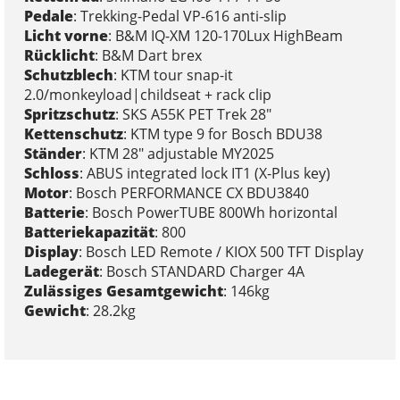
Pedale
: Trekking-Pedal VP-616 anti-slip
Licht vorne
: B&M IQ-XM 120-170Lux HighBeam
Rücklicht
: B&M Dart brex
Schutzblech
: KTM tour snap-it
2.0/monkeyload|childseat + rack clip
Spritzschutz
: SKS A55K PET Trek 28"
Kettenschutz
: KTM type 9 for Bosch BDU38
Ständer
: KTM 28" adjustable MY2025
Schloss
: ABUS integrated lock IT1 (X-Plus key)
Motor
: Bosch PERFORMANCE CX BDU3840
Batterie
: Bosch PowerTUBE 800Wh horizontal
Batteriekapazität
: 800
Display
: Bosch LED Remote / KIOX 500 TFT Display
Ladegerät
: Bosch STANDARD Charger 4A
Zulässiges Gesamtgewicht
: 146kg
Gewicht
: 28.2kg