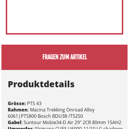
FRAGEN ZUM ARTIKEL
Produktdetails
Grösse:
PTS 43
Rahmen
: Macina Trekking Onroad Alloy
6061|PTS800 Bosch BDU38 /T5250
Gabel
: Suntour Mobie34-D Air 29" 2CR 80mm 15AH2
Umwerfer
: Shimano CUES U6000-11/10 LG shadow+