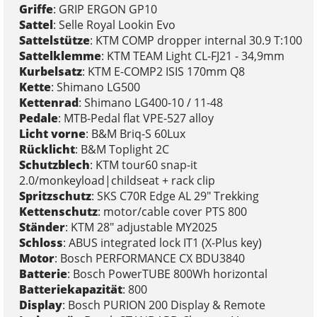
Griffe
: GRIP ERGON GP10
Sattel
: Selle Royal Lookin Evo
Sattelstütze
: KTM COMP dropper internal 30.9 T:100
Sattelklemme
: KTM TEAM Light CL-FJ21 - 34,9mm
Kurbelsatz
: KTM E-COMP2 ISIS 170mm Q8
Kette
: Shimano LG500
Kettenrad
: Shimano LG400-10 / 11-48
Pedale
: MTB-Pedal flat VPE-527 alloy
Licht vorne
: B&M Briq-S 60Lux
Rücklicht
: B&M Toplight 2C
Schutzblech
: KTM tour60 snap-it
2.0/monkeyload|childseat + rack clip
Spritzschutz
: SKS C70R Edge AL 29" Trekking
Kettenschutz
: motor/cable cover PTS 800
Ständer
: KTM 28" adjustable MY2025
Schloss
: ABUS integrated lock IT1 (X-Plus key)
Motor
: Bosch PERFORMANCE CX BDU3840
Batterie
: Bosch PowerTUBE 800Wh horizontal
Batteriekapazität
: 800
Display
: Bosch PURION 200 Display & Remote