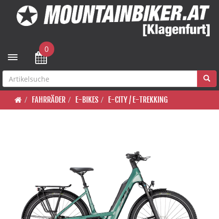
0
Toggle navigation
FAHRRÄDER
E-BIKES
E-CITY / E-TREKKING