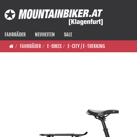
FAHRRÄDER
NEUHEITEN
SALE
FAHRRÄDER
E-BIKES
E-CITY / E-TREKKING