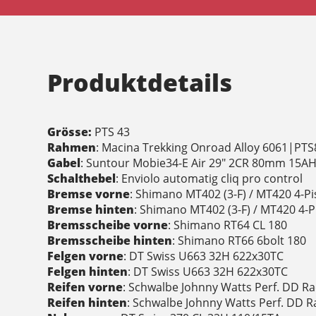
Produktdetails
Grösse:
PTS 43
Rahmen
: Macina Trekking Onroad Alloy 6061|PT
Gabel
: Suntour Mobie34-E Air 29" 2CR 80mm 15A
Schalthebel
: Enviolo automatig cliq pro control
Bremse vorne
: Shimano MT402 (3-F) / MT420 4-P
Bremse hinten
: Shimano MT402 (3-F) / MT420 4-P
Bremsscheibe vorne
: Shimano RT64 CL 180
Bremsscheibe hinten
: Shimano RT66 6bolt 180
Felgen vorne
: DT Swiss U663 32H 622x30TC
Felgen hinten
: DT Swiss U663 32H 622x30TC
Reifen vorne
: Schwalbe Johnny Watts Perf. DD R
Reifen hinten
: Schwalbe Johnny Watts Perf. DD R