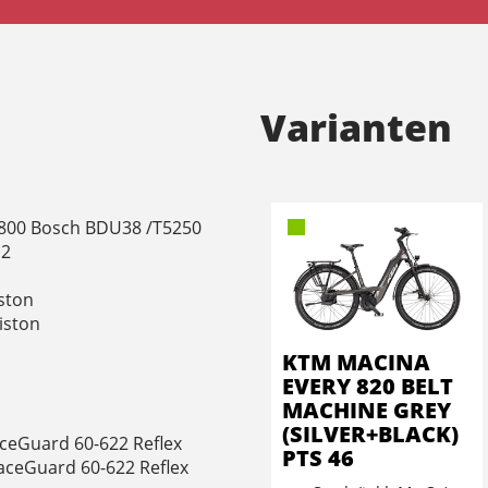
Varianten
S800 Bosch BDU38 /T5250
H2
iston
iston
KTM MACINA
EVERY 820 BELT
MACHINE GREY
(SILVER+BLACK)
aceGuard 60-622 Reflex
PTS 46
aceGuard 60-622 Reflex