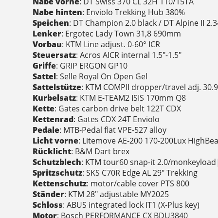
Nabe vorne
: DT Swiss 370 CL 32H 110/15TA
Nabe hinten
: Enviolo Trekking Hub 380%
Speichen
: DT Champion 2.0 black / DT Alpine II 2.3
Lenker
: Ergotec Lady Town 31,8 690mm
Vorbau
: KTM Line adjust. 0-60° ICR
Steuersatz
: Acros AICR internal 1.5"-1.5"
Griffe
: GRIP ERGON GP10
Sattel
: Selle Royal On Open Gel
Sattelstütze
: KTM COMPII dropper/travel adj. 30.
Kurbelsatz
: KTM E-TEAM2 ISIS 170mm Q8
Kette
: Gates carbon drive belt 122T CDX
Kettenrad
: Gates CDX 24T Enviolo
Pedale
: MTB-Pedal flat VPE-527 alloy
Licht vorne
: Litemove AE-200 170-200Lux HighBe
Rücklicht
: B&M Dart brex
Schutzblech
: KTM tour60 snap-it 2.0/monkeyload|
Spritzschutz
: SKS C70R Edge AL 29" Trekking
Kettenschutz
: motor/cable cover PTS 800
Ständer
: KTM 28" adjustable MY2025
Schloss
: ABUS integrated lock IT1 (X-Plus key)
Motor
: Bosch PERFORMANCE CX BDU3840