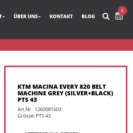
0
T
ÜBER UNS
KONTAKT
BLOG
KTM MACINA EVERY 820 BELT
MACHINE GREY (SILVER+BLACK)
PTS 43
Art.Nr. 1260081603
Grösse: PTS 43