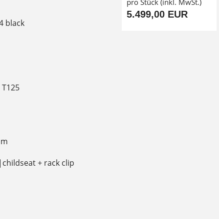
pro Stück (inkl. MwSt.)
5.499,00 EUR
4 black
9 T125
am
childseat + rack clip