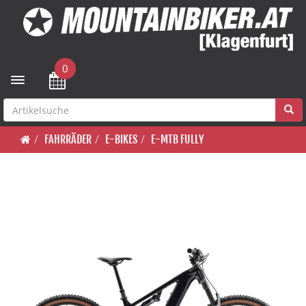
0
Toggle navigation
FAHRRÄDER
E-BIKES
E-MTB FULLY