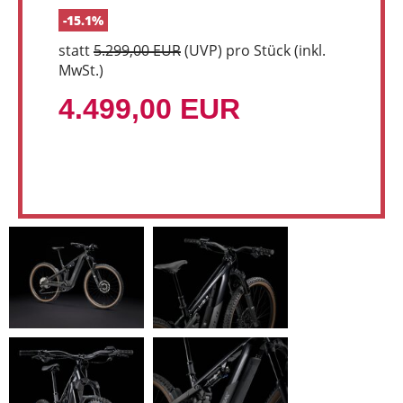
-15.1%
statt
5.299,00 EUR
(
UVP
) pro Stück (inkl.
MwSt.)
4.499,00 EUR