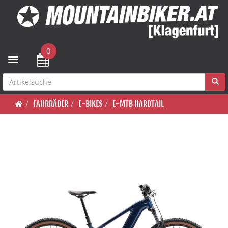
0
Toggle navigation
FAHRRÄDER
E-BIKES
E-MTB HARDTAIL