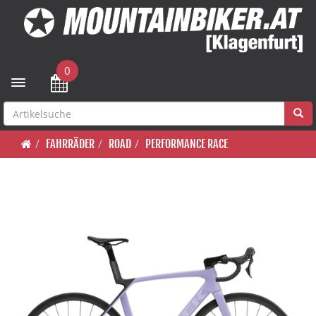
0
Toggle navigation
FAHRRÄDER
ROAD
PERFORMANCE RACE