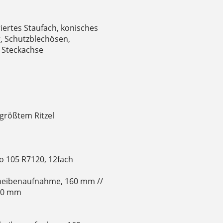
iertes Staufach, konisches
, Schutzblechösen,
 Steckachse
größtem Ritzel
o 105 R7120, 12fach
cheibenaufnahme, 160 mm //
160 mm