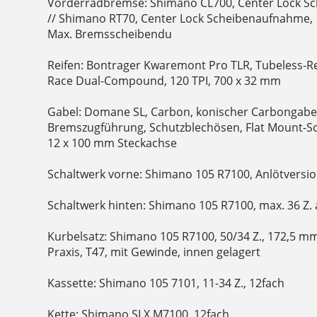
Vorderradbremse: Shimano CL700, Center Lock 
// Shimano RT70, Center Lock Scheibenaufnahme
Max. Bremsscheibendu
Reifen: Bontrager Kwaremont Pro TLR, Tubeless-Re
Race Dual-Compound, 120 TPI, 700 x 32 mm
Gabel: Domane SL, Carbon, konischer Carbongabel
Bremszugführung, Schutzblechösen, Flat Mount-
12 x 100 mm Steckachse
Schaltwerk vorne: Shimano 105 R7100, Anlötversi
Schaltwerk hinten: Shimano 105 R7100, max. 36 Z. 
Kurbelsatz: Shimano 105 R7100, 50/34 Z., 172,5 
Praxis, T47, mit Gewinde, innen gelagert
Kassette: Shimano 105 7101, 11-34 Z., 12fach
Kette: Shimano SLX M7100, 12fach