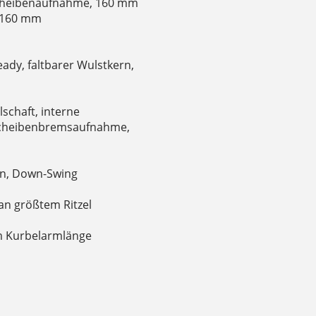
Scheibenaufnahme, 160 mm
, 160 mm
ady, faltbarer Wulstkern,
schaft, interne
Scheibenbremsaufnahme,
on, Down-Swing
an größtem Ritzel
mm Kurbelarmlänge