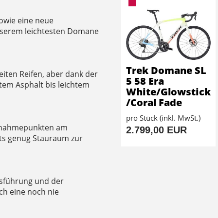
owie eine neue
nserem leichtesten Domane
Trek Domane SL
eiten Reifen, aber dank der
5 58 Era
ttem Asphalt bis leichtem
White/Glowstick
/Coral Fade
pro Stück (inkl. MwSt.)
ufnahmepunkten am
2.799,00 EUR
ets genug Stauraum zur
sführung und der
h eine noch nie