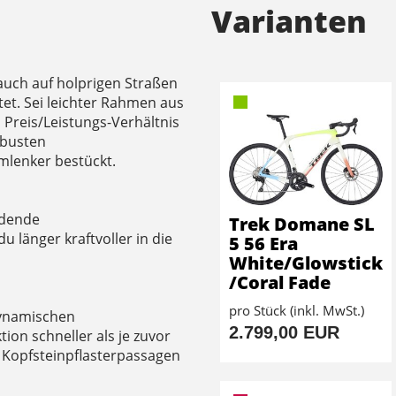
Varianten
auch auf holprigen Straßen
et. Sei leichter Rahmen aus
 Preis/Leistungs-Verhältnis
obusten
mlenker bestückt.
üdende
Trek Domane SL
 länger kraftvoller in die
5 56 Era
White/Glowstick
/Coral Fade
pro Stück (inkl. MwSt.)
dynamischen
2.799,00 EUR
ion schneller als je zuvor
 Kopfsteinpflasterpassagen