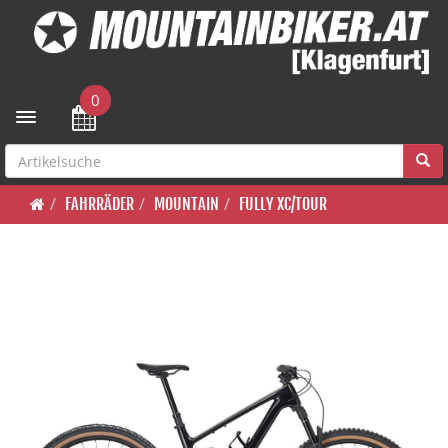
0
Toggle navigation
FAHRRÄDER
MOUNTAIN
FULLY XC/TOUR