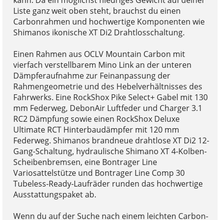
kann. Da ein möglichst niedriges Gewicht auf deiner
Liste ganz weit oben steht, brauchst du einen
Carbonrahmen und hochwertige Komponenten wie
Shimanos ikonische XT Di2 Drahtlosschaltung.
Einen Rahmen aus OCLV Mountain Carbon mit
vierfach verstellbarem Mino Link an der unteren
Dämpferaufnahme zur Feinanpassung der
Rahmengeometrie und des Hebelverhältnisses des
Fahrwerks. Eine RockShox Pike Select+ Gabel mit 130
mm Federweg, DebonAir Luftfeder und Charger 3.1
RC2 Dämpfung sowie einen RockShox Deluxe
Ultimate RCT Hinterbaudämpfer mit 120 mm
Federweg. Shimanos brandneue drahtlose XT Di2 12-
Gang-Schaltung, hydraulische Shimano XT 4-Kolben-
Scheibenbremsen, eine Bontrager Line
Variosattelstütze und Bontrager Line Comp 30
Tubeless-Ready-Laufräder runden das hochwertige
Ausstattungspaket ab.
Wenn du auf der Suche nach einem leichten Carbon-