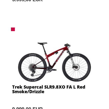
Trek Supercal SLR9.8XO FA L Red
Smoke/Drizzle