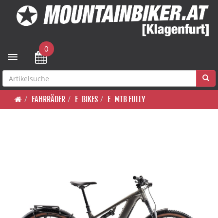
0
Toggle navigation
FAHRRÄDER
E-BIKES
E-MTB FULLY