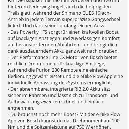
Fahrwerkspaket mit 130 mm vorderem und 120 mm
hinterem Federweg bügelt auch die holprigsten
Trails glatt, während der Shimano CUES 10fach-
Antrieb in jedem Terrain superpräzise Gangwechsel
liefert. Und dank seiner umfangreichen Auss
- Das Powerfly+ FS sorgt für einen kraftvollen Boost
auf knackigen Anstiegen und zuverlässigen Komfort
auf herausfordernden Abfahrten – und bringt dich
dank ausdauerndem Akku ganz weit nach draußen.
- Der Performance Line CX Motor von Bosch bietet
reichlich Drehmoment für knackige Anstiege,
während die Purion 200 Remote eine einfache
Bedienung gewährleistet und die eBike Flow App eine
individuelle Anpassung des Systems ermöglicht.
- Der abnehmbare, integrierte RIB 2.0 Akku sitzt
sicher im Rahmen und lässt sich zu Transport- und
Aufbewahrungszwecken schnell und einfach
entnehmen.
- Du brauchst noch mehr Boost? Mit der e-Bike Flow
App von Bosch kannst du das Drehmoment auf 100
Nm und die Spitzenleistung auf 750 W erhöhen.