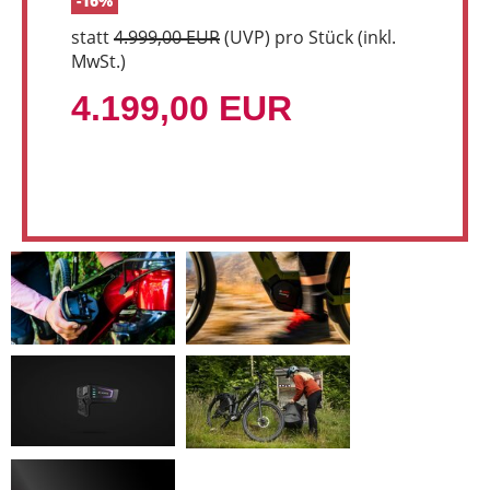
-16%
statt
4.999,00 EUR
(
UVP
) pro Stück (inkl.
MwSt.)
4.199,00 EUR