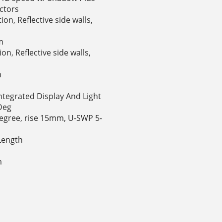
ectors
ion, Reflective side walls,
m
on, Reflective side walls,
m
Integrated Display And Light
Deg
-degree, rise 15mm, U-SWP 5-
Length
m