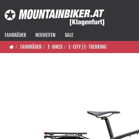
FAHRRÄDER
NEUHEITEN
SALE
FAHRRÄDER
E-BIKES
E-CITY / E-TREKKING