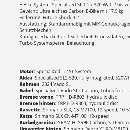
E-Bike System: Specialized SL 1.2 / 320 Watt / bis 
Gewicht: Ultraleichtes Carbon E-Bike mit 17,9 kg
Federung: Future Shock 3.2
Ausstattung: Standardmäßig mit MIK Gepäckträge
Schutzblechen
Konfigurierbarkeit und Sicherheit: Fitnessdaten, 
Turbo Systemsperre, Beleuchtung
Motor
: Specialized 1.2 SL System
Akku
: Specialized SL2-520, Fully Integrated, 520W
Rahmen
: 2024 Vado SL
Gabel
: Specialized Vado SL2 Carbon, Tubus front 
Bremse vorne
: TRP HD-R803, hydraulic disc
Bremse hinten
: TRP HD-R803, hydraulic disc
Kassette
: Shimano SLX, CS-M7100, 12-speed, 10-5
Kette
: Shimano SLX CN-M7100, 12-speed
Kurbelgarnitur
: SRAM FC S996 Carbon, S-165mm
Umwerfer hinten
: Shimano Deore XT RD-M8100,