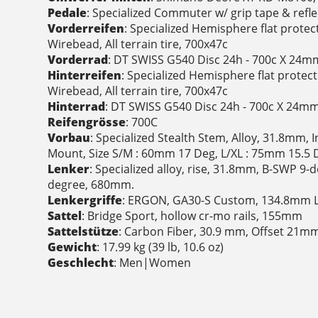
Pedale
: Specialized Commuter w/ grip tape & refl
Vorderreifen
: Specialized Hemisphere flat protect
Wirebead, All terrain tire, 700x47c
Vorderrad
: DT SWISS G540 Disc 24h - 700c X 24m
Hinterreifen
: Specialized Hemisphere flat protecti
Wirebead, All terrain tire, 700x47c
Hinterrad
: DT SWISS G540 Disc 24h - 700c X 24m
Reifengrösse
: 700C
Vorbau
: Specialized Stealth Stem, Alloy, 31.8mm, 
Mount, Size S/M : 60mm 17 Deg, L/XL : 75mm 15.5 
Lenker
: Specialized alloy, rise, 31.8mm, B-SWP 9
degree, 680mm.
Lenkergriffe
: ERGON, GA30-S Custom, 134.8mm 
Sattel
: Bridge Sport, hollow cr-mo rails, 155mm
Sattelstütze
: Carbon Fiber, 30.9 mm, Offset 21m
Gewicht
: 17.99 kg (39 lb, 10.6 oz)
Geschlecht
: Men|Women