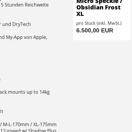
Micro Speckle /
zu 5 Stunden Reichweite
Obsidian Frost
XL
pro Stück (inkl. MwSt.)
r und DryTech
6.500,00 EUR
Find My-App von Apple,
h
rack mounts up to 14kg
1t
 / M-L-170mm / XL-175mm
 12-speed w/ Shadow Plus