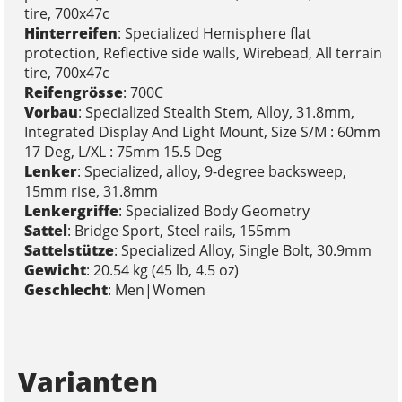
tire, 700x47c
Hinterreifen
: Specialized Hemisphere flat
protection, Reflective side walls, Wirebead, All terrain
tire, 700x47c
Reifengrösse
: 700C
Vorbau
: Specialized Stealth Stem, Alloy, 31.8mm,
Integrated Display And Light Mount, Size S/M : 60mm
17 Deg, L/XL : 75mm 15.5 Deg
Lenker
: Specialized, alloy, 9-degree backsweep,
15mm rise, 31.8mm
Lenkergriffe
: Specialized Body Geometry
Sattel
: Bridge Sport, Steel rails, 155mm
Sattelstütze
: Specialized Alloy, Single Bolt, 30.9mm
Gewicht
: 20.54 kg (45 lb, 4.5 oz)
Geschlecht
: Men|Women
Varianten