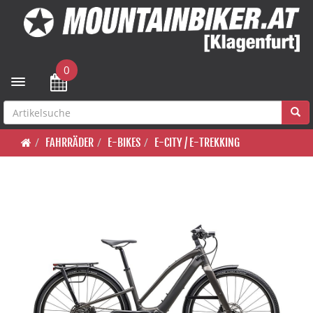
0
Toggle navigation
FAHRRÄDER
E-BIKES
E-CITY / E-TREKKING