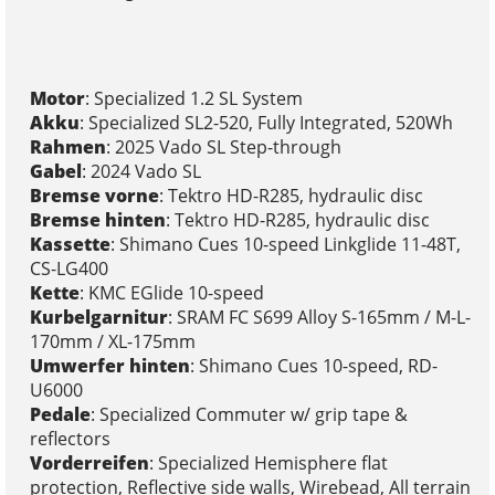
Motor
: Specialized 1.2 SL System
Akku
: Specialized SL2-520, Fully Integrated, 520Wh
Rahmen
: 2025 Vado SL Step-through
Gabel
: 2024 Vado SL
Bremse vorne
: Tektro HD-R285, hydraulic disc
Bremse hinten
: Tektro HD-R285, hydraulic disc
Kassette
: Shimano Cues 10-speed Linkglide 11-48T,
CS-LG400
Kette
: KMC EGlide 10-speed
Kurbelgarnitur
: SRAM FC S699 Alloy S-165mm / M-L-
170mm / XL-175mm
Umwerfer hinten
: Shimano Cues 10-speed, RD-
U6000
Pedale
: Specialized Commuter w/ grip tape &
reflectors
Vorderreifen
: Specialized Hemisphere flat
protection, Reflective side walls, Wirebead, All terrain