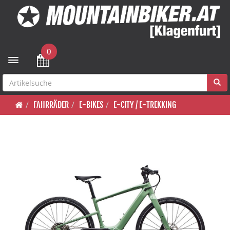
0
Toggle navigation
FAHRRÄDER
E-BIKES
E-CITY / E-TREKKING