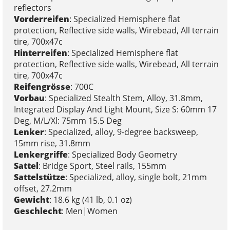
reflectors
Vorderreifen
: Specialized Hemisphere flat
protection, Reflective side walls, Wirebead, All terrain
tire, 700x47c
Hinterreifen
: Specialized Hemisphere flat
protection, Reflective side walls, Wirebead, All terrain
tire, 700x47c
Reifengrösse
: 700C
Vorbau
: Specialized Stealth Stem, Alloy, 31.8mm,
Integrated Display And Light Mount, Size S: 60mm 17
Deg, M/L/Xl: 75mm 15.5 Deg
Lenker
: Specialized, alloy, 9-degree backsweep,
15mm rise, 31.8mm
Lenkergriffe
: Specialized Body Geometry
Sattel
: Bridge Sport, Steel rails, 155mm
Sattelstütze
: Specialized, alloy, single bolt, 21mm
offset, 27.2mm
Gewicht
: 18.6 kg (41 lb, 0.1 oz)
Geschlecht
: Men|Women