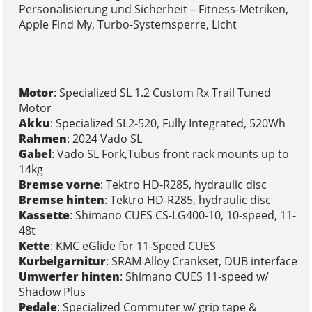
Personalisierung und Sicherheit – Fitness-Metriken,
Apple Find My, Turbo-Systemsperre, Licht
Motor
: Specialized SL 1.2 Custom Rx Trail Tuned
Motor
Akku
: Specialized SL2-520, Fully Integrated, 520Wh
Rahmen
: 2024 Vado SL
Gabel
: Vado SL Fork,Tubus front rack mounts up to
14kg
Bremse vorne
: Tektro HD-R285, hydraulic disc
Bremse hinten
: Tektro HD-R285, hydraulic disc
Kassette
: Shimano CUES CS-LG400-10, 10-speed, 11-
48t
Kette
: KMC eGlide for 11-Speed CUES
Kurbelgarnitur
: SRAM Alloy Crankset, DUB interface
Umwerfer hinten
: Shimano CUES 11-speed w/
Shadow Plus
Pedale
: Specialized Commuter w/ grip tape &