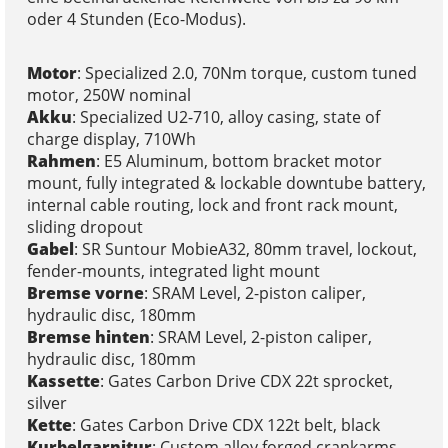
oder 4 Stunden (Eco-Modus).
Motor
: Specialized 2.0, 70Nm torque, custom tuned
motor, 250W nominal
Akku
: Specialized U2-710, alloy casing, state of
charge display, 710Wh
Rahmen
: E5 Aluminum, bottom bracket motor
mount, fully integrated & lockable downtube battery,
internal cable routing, lock and front rack mount,
sliding dropout
Gabel
: SR Suntour MobieA32, 80mm travel, lockout,
fender-mounts, integrated light mount
Bremse vorne
: SRAM Level, 2-piston caliper,
hydraulic disc, 180mm
Bremse hinten
: SRAM Level, 2-piston caliper,
hydraulic disc, 180mm
Kassette
: Gates Carbon Drive CDX 22t sprocket,
silver
Kette
: Gates Carbon Drive CDX 122t belt, black
Kurbelgarnitur
: Custom alloy forged crankarms,