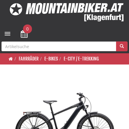
0
Toggle navigation
FAHRRÄDER
E-BIKES
E-CITY / E-TREKKING