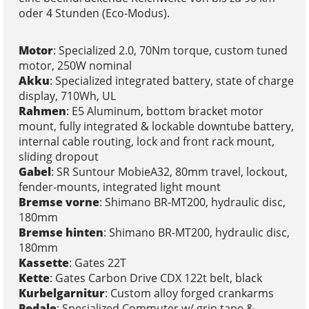
oder 4 Stunden (Eco-Modus).
Motor
: Specialized 2.0, 70Nm torque, custom tuned
motor, 250W nominal
Akku
: Specialized integrated battery, state of charge
display, 710Wh, UL
Rahmen
: E5 Aluminum, bottom bracket motor
mount, fully integrated & lockable downtube battery,
internal cable routing, lock and front rack mount,
sliding dropout
Gabel
: SR Suntour MobieA32, 80mm travel, lockout,
fender-mounts, integrated light mount
Bremse vorne
: Shimano BR-MT200, hydraulic disc,
180mm
Bremse hinten
: Shimano BR-MT200, hydraulic disc,
180mm
Kassette
: Gates 22T
Kette
: Gates Carbon Drive CDX 122t belt, black
Kurbelgarnitur
: Custom alloy forged crankarms
Pedale
: Specialized Commuter w/ grip tape &