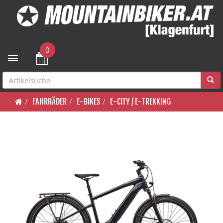
0
Toggle navigation
FAHRRÄDER
E-BIKES
E-CITY / E-TREKKING