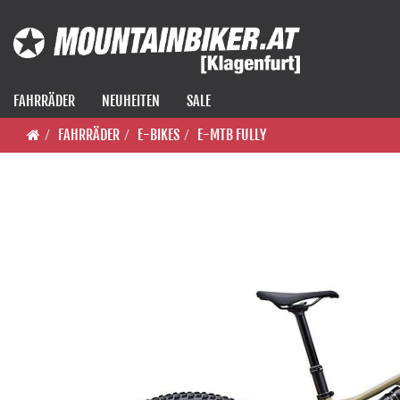
FAHRRÄDER
NEUHEITEN
SALE
FAHRRÄDER
E-BIKES
E-MTB FULLY