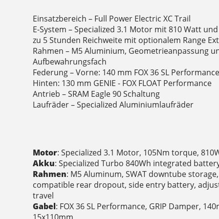
Einsatzbereich – Full Power Electric XC Trail
E-System – Specialized 3.1 Motor mit 810 Watt un
zu 5 Stunden Reichweite mit optionalem Range Ex
Rahmen – M5 Aluminium, Geometrieanpassung u
Aufbewahrungsfach
Federung – Vorne: 140 mm FOX 36 SL Performance
Hinten: 130 mm GENIE - FOX FLOAT Performance
Antrieb – SRAM Eagle 90 Schaltung
Laufräder – Specialized Aluminiumlaufräder
Motor
: Specialized 3.1 Motor, 105Nm torque, 81
Akku
: Specialized Turbo 840Wh integrated batter
Rahmen
: M5 Aluminum, SWAT downtube storag
compatible rear dropout, side entry battery, adj
travel
Gabel
: FOX 36 SL Performance, GRIP Damper, 140
15x110mm