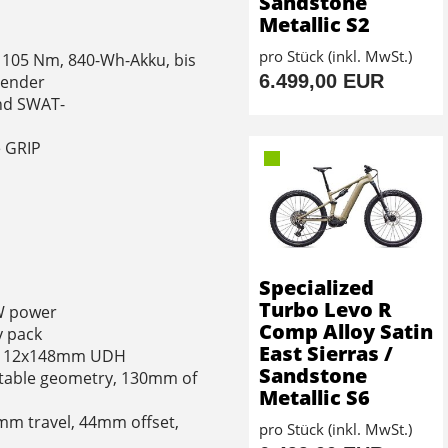
Sandstone
Metallic S2
pro Stück (inkl. MwSt.)
d 105 Nm, 840-Wh-Akku, bis
6.499,00 EUR
tender
nd SWAT-
 GRIP
Specialized
Turbo Levo R
0W power
Comp Alloy Satin
y pack
East Sierras /
e, 12x148mm UDH
Sandstone
ustable geometry, 130mm of
Metallic S6
mm travel, 44mm offset,
pro Stück (inkl. MwSt.)