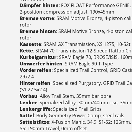
Dämpfer hinten
: FOX FLOAT Performance GENIE,
2-position compression adjust, 190x45mm
Bremse vorne
: SRAM Motive Bronze, 4-piston cal
rotor
Bremse hinten
: SRAM Motive Bronze, 4-piston ca
rotor
Kassette
: SRAM GX Transmission, XS 1275, 10-52t
Kette
: SRAM 70 Transmission 12-Speed Flattop Ch
Kurbelgarnitur
: SRAM Eagle 70, BROSE/ISIS, 160
Umwerfer hinten
: SRAM Eagle 90 T-Type
Vorderreifen
: Specialized Trail Control, GRID Ca
29x2.4
Hinterreifen
: Specialized Purgatory, GRID Trail 
(S1 27.5x2.4)
Vorbau
: Alloy Trail Stem, 35mm bar bore
Lenker
: Specialized Alloy, 30mm/40mm rise, 35
Lenkergriffe
: Specialized Trail Grips
Sattel
: Body Geometry Power Comp, steel rails
Sattelstütze
: X-Fusion Manic, 34.9, S1-S2: 125mm
S6: 190mm Travel, 0mm offset