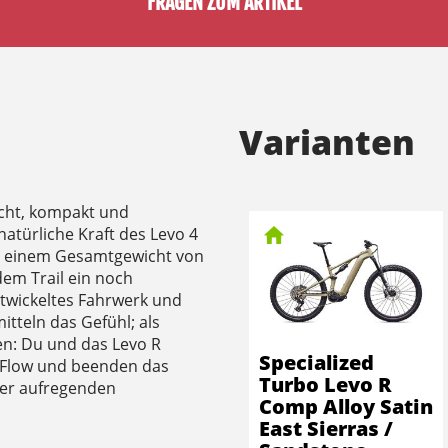
FRAGEN ZUM ARTIKEL
Varianten
eicht, kompakt und
natürliche Kraft des Levo 4
Mit einem Gesamtgewicht von
edem Trail ein noch
entwickeltes Fahrwerk und
itteln das Gefühl; als
en: Du und das Levo R
Specialized
n Flow und beenden das
Turbo Levo R
ner aufregenden
Comp Alloy Satin
East Sierras /