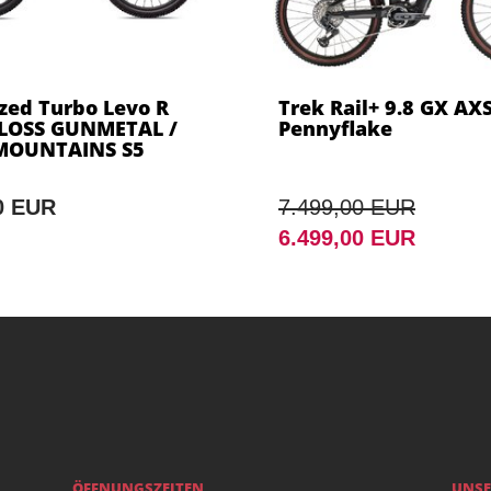
ized Turbo Levo R
Trek Rail+ 9.8 GX AX
LOSS GUNMETAL /
Pennyflake
MOUNTAINS S5
0 EUR
7.499,00 EUR
6.499,00 EUR
ÖFFNUNGSZEITEN
UNSE