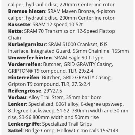
caliper, hydraulic disc, 220mm Centerline rotor
Bremse hinten
: SRAM Maven Bronze, 4-piston
caliper, hydraulic disc, 200mm Centerline rotor
Kassette
: SRAM 12-speed,10-52t
Kette
: SRAM 70 Transmission 12-Speed Flattop
Chain
Kurbelgarnitur
: SRAM S1000 Crankset, ISIS
Interface, Integrated Guard, 55mm Chainline, 155mm
Umwerfer hinten
: SRAM Eagle 90 T-Type
Vorderreifen
: Butcher, GRID GRAVITY Casing,
GRIPTON® T9 compound, TLR, 29x2.4
Hinterreifen
: Butcher, GRID GRAVITY Casing,
Gripton T9 compound, TLR, 27.5x2.4
Reifengrösse
: 29"/27.5
Vorbau
: Alloy Trail Stem, 35mm bar bore
Lenker
: Specialized, 6061 alloy, 6-degree upsweep,
8-degree backsweep, S1-S2: 780mm width and 30mm
rise, S3-S6 800mm width and 50mm rise
Lenkergriffe
: Specialized Trail Grips
Sattel
: Bridge Comp, Hollow Cr-mo rails 155/143