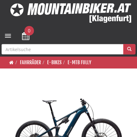
0
Toggle navigation
FAHRRÄDER
E-BIKES
E-MTB FULLY