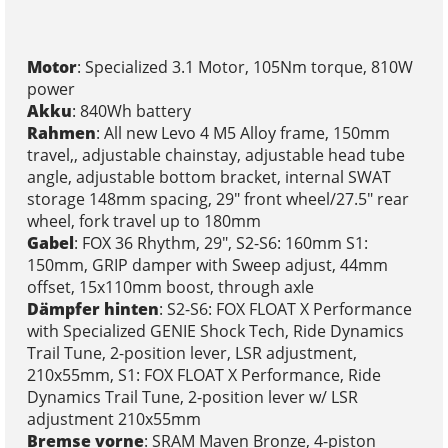
Motor
: Specialized 3.1 Motor, 105Nm torque, 810W
power
Akku
: 840Wh battery
Rahmen
: All new Levo 4 M5 Alloy frame, 150mm
travel,, adjustable chainstay, adjustable head tube
angle, adjustable bottom bracket, internal SWAT
storage 148mm spacing, 29" front wheel/27.5" rear
wheel, fork travel up to 180mm
Gabel
: FOX 36 Rhythm, 29", S2-S6: 160mm S1:
150mm, GRIP damper with Sweep adjust, 44mm
offset, 15x110mm boost, through axle
Dämpfer hinten
: S2-S6: FOX FLOAT X Performance
with Specialized GENIE Shock Tech, Ride Dynamics
Trail Tune, 2-position lever, LSR adjustment,
210x55mm, S1: FOX FLOAT X Performance, Ride
Dynamics Trail Tune, 2-position lever w/ LSR
adjustment 210x55mm
Bremse vorne
: SRAM Maven Bronze, 4-piston