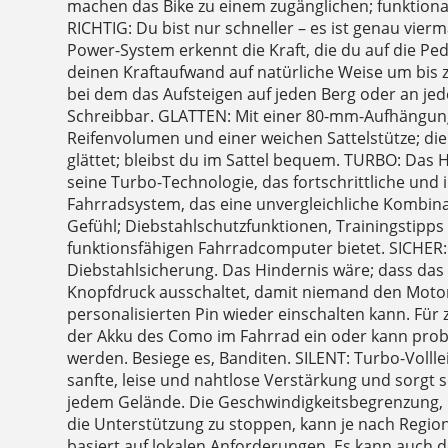
machen das Bike zu einem zugänglichen; funktional
RICHTIG: Du bist nur schneller – es ist genau vierm
Power-System erkennt die Kraft, die du auf die Pe
deinen Kraftaufwand auf natürliche Weise um bis zu
bei dem das Aufsteigen auf jeden Berg oder an jedes
Schreibbar. GLATTEN: Mit einer 80-mm-Aufhängun
Reifenvolumen und einer weichen Sattelstütze; di
glättet; bleibst du im Sattel bequem. TURBO: Das 
seine Turbo-Technologie, das fortschrittliche und i
Fahrradsystem, das eine unvergleichliche Kombina
Gefühl; Diebstahlschutzfunktionen, Trainingstipps
funktionsfähigen Fahrradcomputer bietet. SICHER
Diebstahlsicherung. Das Hindernis wäre; dass das
Knopfdruck ausschaltet, damit niemand den Moto
personalisierten Pin wieder einschalten kann. Für 
der Akku des Como im Fahrrad ein oder kann pr
werden. Besiege es, Banditen. SILENT: Turbo-Volll
sanfte, leise und nahtlose Verstärkung und sorgt so
jedem Gelände. Die Geschwindigkeitsbegrenzung, b
die Unterstützung zu stoppen, kann je nach Region
basiert auf lokalen Anforderungen. Es kann auch d