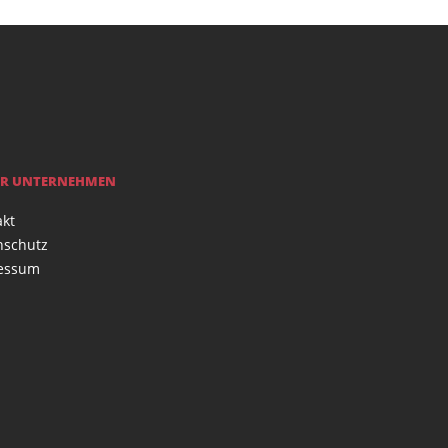
R UNTERNEHMEN
akt
nschutz
essum