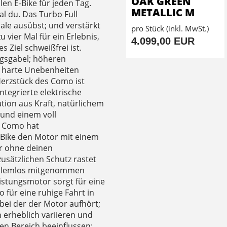
OAK GREEN
en E-Bike für jeden Tag.
METALLIC M
al du. Das Turbo Full
dale ausübst; und verstärkt
pro Stück (inkl. MwSt.)
 vier Mal für ein Erlebnis,
4.099,00 EUR
 Ziel schweißfrei ist.
gsgabel; höheren
e harte Unebenheiten
Herzstück des Como ist
ntegrierte elektrische
tion aus Kraft, natürlichem
 und einem voll
: Como hat
 Bike den Motor mit einem
r ohne deinen
zusätzlichen Schutz rastet
oblemlos mitgenommen
eistungsmotor sorgt für eine
 für eine ruhige Fahrt in
ei der der Motor aufhört;
 erheblich variieren und
en Bereich beeinflussen: