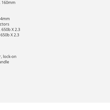
sc, 160mm
 104mm
ectors
, 650b X 2.3
 650b X 2.3
o
, lock-on
andle