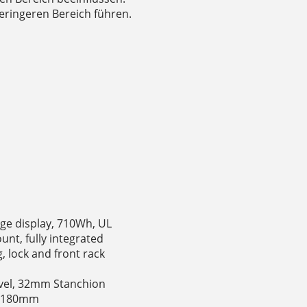
ringeren Bereich führen.
arge display, 710Wh, UL
nt, fully integrated
, lock and front rack
avel, 32mm Stanchion
c, 180mm