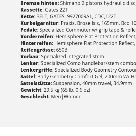
Bremse hinten
: Shimano 2 pistons hydraulic di
Kassette
: Gates 22T
Kette
: BELT, GATES, 9927009A1, CDC,122T
Kurbelgarnitur
: Praxis, Brose Isis, 165mm, Bcd
Pedale
: Specialized Commuter w/ grip tape & refl
Vorderreifen
: Hemisphere Flat Protection Reflect
Hinterreifen
: Hemisphere Flat Protection Reflect,
Reifengrösse
: 650B
Vorbau
: Specialized integrated stem
Lenker
: Specialized Como handlebar/stem comb
Lenkergriffe
: Specialized Body Geometry Contour
Sattel
: Body Geometry Comfort Gel, 200mm W/ H
Sattelstütze
: Suspension, 40mm travel, 34.9mm
Gewicht
: 29.5 kg (65 lb, 0.6 oz)
Geschlecht
: Men|Women