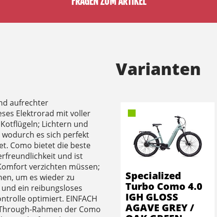
FRAGEN ZUM ARTIKEL
Varianten
und aufrechter
ses Elektrorad mit voller
 Kotflügeln; Lichtern und
 wodurch es sich perfekt
net. Como bietet die beste
rfreundlichkeit und ist
uf Komfort verzichten müssen;
Specialized
hen, um es wieder zu
Turbo Como 4.0
 und ein reibungsloses
IGH GLOSS
ntrolle optimiert. EINFACH
AGAVE GREY /
p-Through-Rahmen der Como