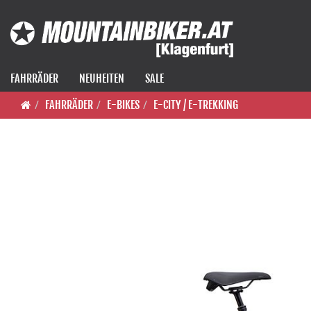
FAHRRÄDER
NEUHEITEN
SALE
FAHRRÄDER
E-BIKES
E-CITY / E-TREKKING