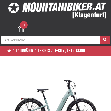
0
Toggle navigation
FAHRRÄDER
E-BIKES
E-CITY / E-TREKKING