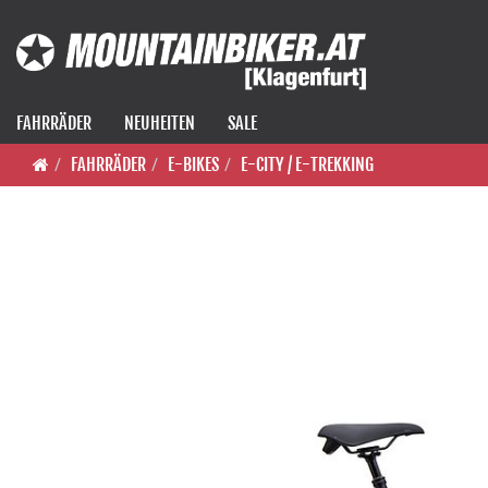
FAHRRÄDER
NEUHEITEN
SALE
FAHRRÄDER
E-BIKES
E-CITY / E-TREKKING