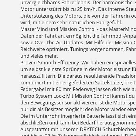
unvergleichbares Fahrerlebnis. Der harmonische,
Motor unterstützt bis zu 25 km/h. Das interne Steue
Unterstützung des Motors, die von der Fahrerin 
wird, mit einem sehr natürlichen Fahrgefühl.
MasterMind und Mission Control - das MasterMind D
Daten der Fahrt an, ermöglicht die Fahrmodi-Anp
sowie Over-the-Air Updates. Mit Hilfe der Mission 
Reichweite optimiert, Tunings vorgenommen, Fah
und vieles mehr.
Proven Smooth Efficiency: Wir haben ein spezielles
um selbst kleinste Sprünge in der Motorleistung 
herauszufiltern. Die daraus resultierende Präzisi
kombiniert mit einer gefederten Sattelstütze; brei
Federgabel mit 80 mm Federweg lassen dich wie 
Turbo System Lock: Mit Mission Control kannst d
den Bewegungssensor aktivieren. Ist die Motorsperr
nur dir als Besitzer möglich; den Motor wieder ein
Die im Unterrohr integrierte Batterie lässt sich ein
abschließen und kann bei Bedarf herausgenomme
Ausgestattet mit unseren DRYTECH Schutzblechen,
und bis zu 27 kg Zulademöglichkeit auf dem HD Ge