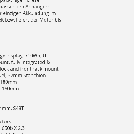
d passenden Anhängern.
er einzigen Akkuladung im
 bzw. liefert der Motor bis
arge display, 710Wh, UL
nt, fully integrated &
 lock and front rack mount
avel, 32mm Stanchion
c, 180mm
sc, 160mm
104mm, S48T
ectors
, 650b X 2.3