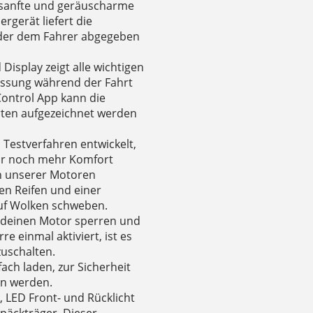
 sanfte und geräuscharme
rgerät liefert die
oder dem Fahrer abgegeben
isplay zeigt alle wichtigen
assung während der Fahrt
Control App kann die
rten aufgezeichnet werden
 Testverfahren entwickelt,
für noch mehr Komfort
on unserer Motoren
ten Reifen und einer
auf Wolken schweben.
u deinen Motor sperren und
e einmal aktiviert, ist es
zuschalten.
fach laden, zur Sicherheit
n werden.
 LED Front- und Rücklicht
päckträger. Dieser