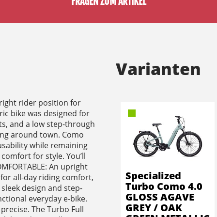
FRAGEN ZUM ARTIKEL
Varianten
ight rider position for
ric bike was designed for
ts, and a low step-through
iding around town. Como
sability while remaining
 comfort for style. You’ll
 COMFORTABLE: An upright
Specialized
or all-day riding comfort,
Turbo Como 4.0
sleek design and step-
GLOSS AGAVE
ctional everyday e-bike.
GREY / OAK
 precise. The Turbo Full