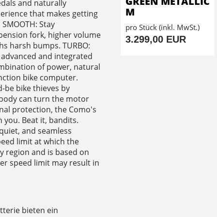
GREEN METALLIC
dals and naturally
M
xperience that makes getting
ly. SMOOTH: Stay
pro Stück (inkl. MwSt.)
pension fork, higher volume
3.299,00 EUR
oths harsh bumps. TURBO:
e advanced and integrated
ombination of power, natural
function bike computer.
-be bike thieves by
obody can turn the motor
onal protection, the Como's
 you. Beat it, bandits.
quiet, and seamless
peed limit at which the
by region and is based on
her speed limit may result in
terie bieten ein