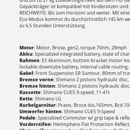
Gepäckträger ist kompatibel mit Kindersitzen un
REICHWEITE: Bis zum Horizont und weiter. Mit ein
Eco-Modus kommst du durchschnittlich 145 km weit
zu 6,5 Stunden Unterstützung.
Motor
: Motor, Brose, gen2, torque 70nm, 28mph
Akku
: Specialized integrated battery, state of ch
Rahmen
: E5 Aluminum, bottom bracket motor mou
lockable downtube battery, internal cable routing,
Gabel
: Front Suspension SR Suntour, 80mm of tr
Bremse vorne
: Shimano 2 pistons hydraulic dis
Bremse hinten
: Shimano 2 pistons hydraulic di
Kassette
: Shimano CUES 9-speed, 11-41t
Kette
: Shimano LG
Kurbelgarnitur
: Praxis, Brose Isis,165mm, Bcd 
Umwerfer hinten
: Shimano CUES 9-Speed
Pedale
: Specialized Commuter w/ grip tape & refl
Vorderreifen
: Hemisphere Flat Protection Reflect