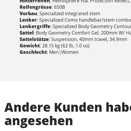
Hinterreifen
: Hemisphere Flat Protection Reflect,
Reifengrösse
: 650B
Vorbau
: Specialized integrated stem
Lenker
: Specialized Como handlebar/stem comb
Lenkergriffe
: Specialized Body Geometry Contour
Sattel
: Body Geometry Comfort Gel, 200mm W/ H
Sattelstütze
: Suspension, 40mm travel, 34.9mm
Gewicht
: 28.15 kg (62 lb, 1.0 oz)
Geschlecht
: Men|Women
Andere Kunden habe
angesehen