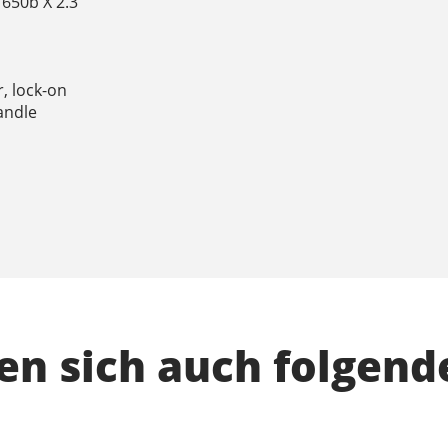
 650b X 2.3
o
, lock-on
andle
n sich auch folgend