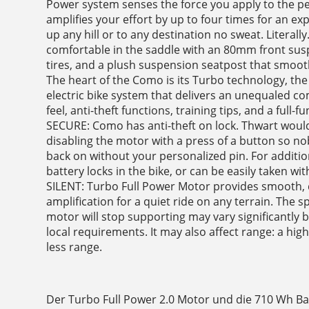
Power system senses the force you apply to the pe
amplifies your effort by up to four times for an e
up any hill or to any destination no sweat. Literal
comfortable in the saddle with an 80mm front sus
tires, and a plush suspension seatpost that smo
The heart of the Como is its Turbo technology, th
electric bike system that delivers an unequaled c
feel, anti-theft functions, training tips, and a full-
SECURE: Como has anti-theft on lock. Thwart would
disabling the motor with a press of a button so n
back on without your personalized pin. For additi
battery locks in the bike, or can be easily taken with
SILENT: Turbo Full Power Motor provides smooth, 
amplification for a quiet ride on any terrain. The s
motor will stop supporting may vary significantly 
local requirements. It may also affect range: a hig
less range.
Der Turbo Full Power 2.0 Motor und die 710 Wh Bat