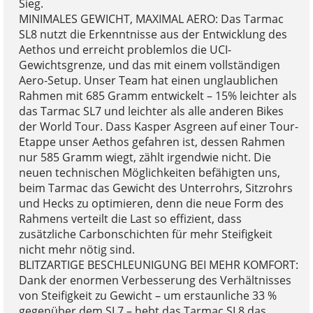
Sieg.
MINIMALES GEWICHT, MAXIMAL AERO: Das Tarmac
SL8 nutzt die Erkenntnisse aus der Entwicklung des
Aethos und erreicht problemlos die UCI-
Gewichtsgrenze, und das mit einem vollständigen
Aero-Setup. Unser Team hat einen unglaublichen
Rahmen mit 685 Gramm entwickelt – 15% leichter als
das Tarmac SL7 und leichter als alle anderen Bikes
der World Tour. Dass Kasper Asgreen auf einer Tour-
Etappe unser Aethos gefahren ist, dessen Rahmen
nur 585 Gramm wiegt, zählt irgendwie nicht. Die
neuen technischen Möglichkeiten befähigten uns,
beim Tarmac das Gewicht des Unterrohrs, Sitzrohrs
und Hecks zu optimieren, denn die neue Form des
Rahmens verteilt die Last so effizient, dass
zusätzliche Carbonschichten für mehr Steifigkeit
nicht mehr nötig sind.
BLITZARTIGE BESCHLEUNIGUNG BEI MEHR KOMFORT:
Dank der enormen Verbesserung des Verhältnisses
von Steifigkeit zu Gewicht – um erstaunliche 33 %
gegenüber dem SL7 – hebt das Tarmac SL8 das