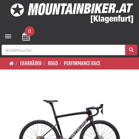
0
Toggle navigation
FAHRRÄDER
ROAD
PERFORMANCE RACE