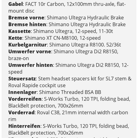
Gabel
: FACT 10r Carbon, 12x100mm thru-axle, flat-
mount disc
Bremse vorne
: Shimano Ultegra Hydraulic Brake
Bremse hinten
: Shimano Ultegra Hydraulic Brake
Kassette
: Shimano Ultegra, 12-speed, 11-30t
Kette
: Shimano XT CN-M8100, 12-speed
Kurbelgarnitur
: Shimano Ultegra R8100. 52/36t
Umwerfer vorne
: Shimano Ultegra Di2 R8150,
braze-on
Umwerfer hinten
: Shimano Ultegra Di2 R8150, 12-
speed
Steuersatz
: Stem headset spacers kit for SL7 stem &
Roval Rapide cockpit use
Innenlager
: Shimano Threaded BSA BB
Vorderreifen
: S-Works Turbo, 120 TPI, folding bead,
BlackBelt protection, 700x26mm
Vorderrad
: Roval C38, 21mm internal width carbon
rim
Hinterreifen
: S-Works Turbo, 120 TPI, folding bead,
BlackBelt protection, 700x26mm