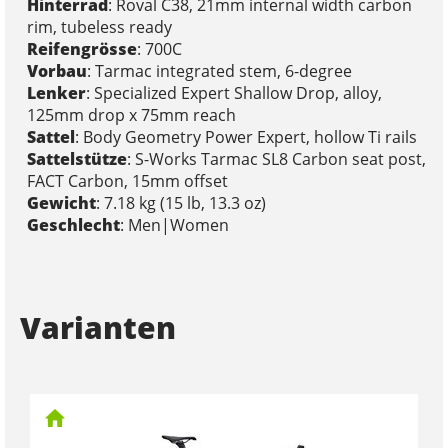
Hinterrad
: Roval C38, 21mm internal width carbon
rim, tubeless ready
Reifengrösse
: 700C
Vorbau
: Tarmac integrated stem, 6-degree
Lenker
: Specialized Expert Shallow Drop, alloy,
125mm drop x 75mm reach
Sattel
: Body Geometry Power Expert, hollow Ti rails
Sattelstütze
: S-Works Tarmac SL8 Carbon seat post,
FACT Carbon, 15mm offset
Gewicht
: 7.18 kg (15 lb, 13.3 oz)
Geschlecht
: Men|Women
Varianten