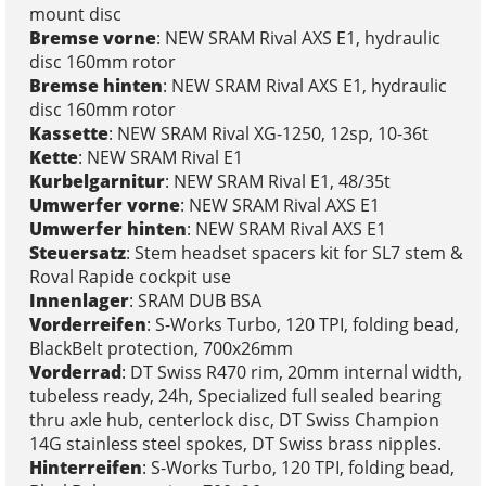
mount disc
Bremse vorne
: NEW SRAM Rival AXS E1, hydraulic
disc 160mm rotor
Bremse hinten
: NEW SRAM Rival AXS E1, hydraulic
disc 160mm rotor
Kassette
: NEW SRAM Rival XG-1250, 12sp, 10-36t
Kette
: NEW SRAM Rival E1
Kurbelgarnitur
: NEW SRAM Rival E1, 48/35t
Umwerfer vorne
: NEW SRAM Rival AXS E1
Umwerfer hinten
: NEW SRAM Rival AXS E1
Steuersatz
: Stem headset spacers kit for SL7 stem &
Roval Rapide cockpit use
Innenlager
: SRAM DUB BSA
Vorderreifen
: S-Works Turbo, 120 TPI, folding bead,
BlackBelt protection, 700x26mm
Vorderrad
: DT Swiss R470 rim, 20mm internal width,
tubeless ready, 24h, Specialized full sealed bearing
thru axle hub, centerlock disc, DT Swiss Champion
14G stainless steel spokes, DT Swiss brass nipples.
Hinterreifen
: S-Works Turbo, 120 TPI, folding bead,