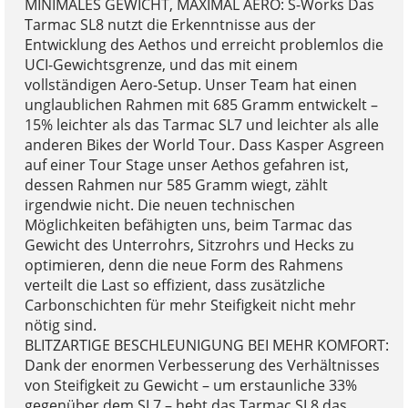
MINIMALES GEWICHT, MAXIMAL AERO: S-Works Das
Tarmac SL8 nutzt die Erkenntnisse aus der
Entwicklung des Aethos und erreicht problemlos die
UCI-Gewichtsgrenze, und das mit einem
vollständigen Aero-Setup. Unser Team hat einen
unglaublichen Rahmen mit 685 Gramm entwickelt –
15% leichter als das Tarmac SL7 und leichter als alle
anderen Bikes der World Tour. Dass Kasper Asgreen
auf einer Tour Stage unser Aethos gefahren ist,
dessen Rahmen nur 585 Gramm wiegt, zählt
irgendwie nicht. Die neuen technischen
Möglichkeiten befähigten uns, beim Tarmac das
Gewicht des Unterrohrs, Sitzrohrs und Hecks zu
optimieren, denn die neue Form des Rahmens
verteilt die Last so effizient, dass zusätzliche
Carbonschichten für mehr Steifigkeit nicht mehr
nötig sind.
BLITZARTIGE BESCHLEUNIGUNG BEI MEHR KOMFORT:
Dank der enormen Verbesserung des Verhältnisses
von Steifigkeit zu Gewicht – um erstaunliche 33%
gegenüber dem SL7 – hebt das Tarmac SL8 das