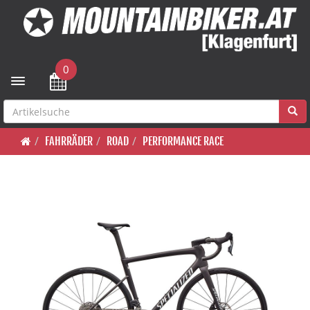
0
Toggle navigation
FAHRRÄDER
ROAD
PERFORMANCE RACE