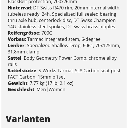
BlackBelt protection, 700x26mm
Hinterrad
: DT Swiss R470 rim, 20mm internal width,
tubeless ready, 24h, Specialized full sealed bearing
thru axle hub, centerlock disc, DT Swiss Champion
14G stainless steel spokes, DT Swiss brass nipples.
Reifengrösse
: 700C
Vorbau
: Tarmac integrated stem, 6-degree
Lenker
: Specialized Shallow Drop, 6061, 70x125mm,
31.8mm clamp
Sattel
: Body Geometry Power Comp, chrome alloy
rails
Sattelstütze
: S-Works Tarmac SL8 Carbon seat post,
FACT Carbon, 15mm offset
Gewicht
: 7.77 kg (17 lb, 2.1 oz)
Geschlecht
: Men|Women
Varianten