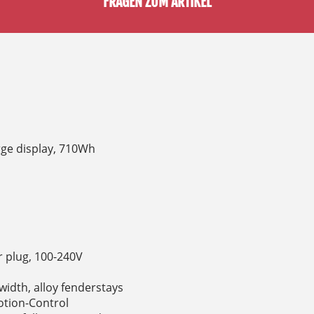
FRAGEN ZUM ARTIKEL
arge display, 710Wh
 plug, 100-240V
idth, alloy fenderstays
otion-Control