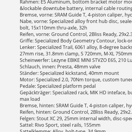
Rahmen: E5 Aluminum, bottom bracket motor mount
&lockable downtube battery, internal cable routin
Bremse, vorne: SRAM Guide T, 4-piston caliper, hy
Nabe, vorne: Specialized alloy front hub disc, seal
bolt, 15x110mm thru-axle, 32h
Reifen, vorne: Ground Control, 2Bliss Ready, 29x2.
Griffe: Specialized Body Geometry Contour, lock-o
Lenker: Specialized Trail, 6061 alloy, 8-degree ba
27mm rise, 31.8mm clamp, S 720mm, M-XL 750m
Scheinwerfer: Lezyne EBIKE MINI STVZO E65, 210 
Schlauch, innen: Presta, 48mm valve
Ständer: Specialized kickstand, 40mm mount
Motor: Specialized 2.0, 70Nm torque, custom tun
Pedale: Specialized platform pedal
Gepäckträger: Specialized rack, MIK HD inteface, b
max load
Bremse, hinten: SRAM Guide T, 4-piston caliper, h
Reifen, hinten: Ground Control, 2Bliss Ready, 29x2
Felgen: Stout XC 29, 25mm internal width, disc-spec
Sattel: Rivo Sport, steel rails, 155mm
Sattelklemme: Alloy, bolt-type, 34.9mm