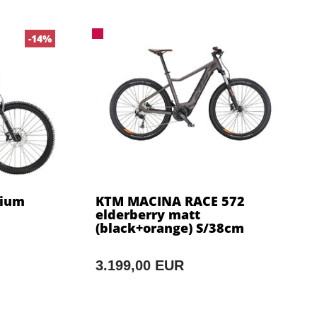
-14%
hium
KTM MACINA RACE 572
elderberry matt
(black+orange) S/38cm
3.199,00 EUR