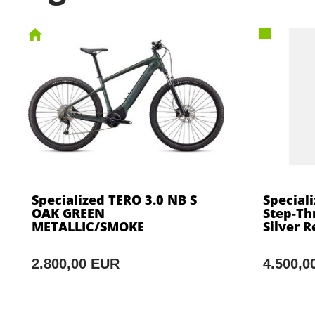
Specialized TERO 3.0 NB S
Special
OAK GREEN
Step-Th
METALLIC/SMOKE
Silver R
2.800,00 EUR
4.500,0