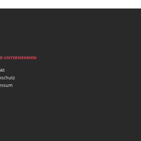
R UNTERNEHMEN
akt
nschutz
essum