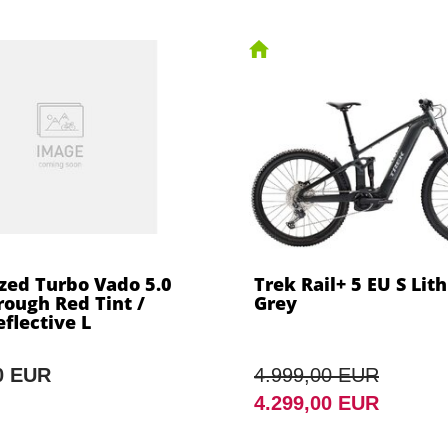
ized Turbo Vado 5.0
Trek Rail+ 5 EU S Lit
rough Red Tint /
Grey
eflective L
0 EUR
4.999,00 EUR
4.299,00 EUR