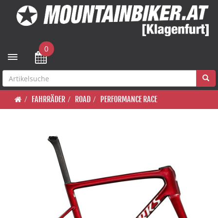
0
Toggle navigation
FAHRRÄDER
ROAD
PERFORMANCE RACE