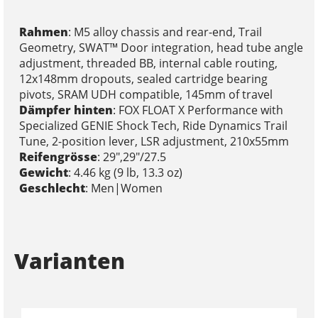
Rahmen
: M5 alloy chassis and rear-end, Trail
Geometry, SWAT™ Door integration, head tube angle
adjustment, threaded BB, internal cable routing,
12x148mm dropouts, sealed cartridge bearing
pivots, SRAM UDH compatible, 145mm of travel
Dämpfer hinten
: FOX FLOAT X Performance with
Specialized GENIE Shock Tech, Ride Dynamics Trail
Tune, 2-position lever, LSR adjustment, 210x55mm
Reifengrösse
: 29",29"/27.5
Gewicht
: 4.46 kg (9 lb, 13.3 oz)
Geschlecht
: Men|Women
Varianten