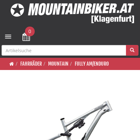
0
Toggle navigation
FAHRRÄDER
MOUNTAIN
FULLY AM/ENDURO